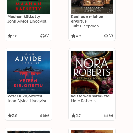
Maahan kätketty
Kuolleen miehen
John Ajvide Lindqvist
arvoitus
Julia Chapman
3.8
4.2
Veteen kirjoitettu
Seitsemän sormusta
John Ajvide Lindqvist
Nora Roberts
3.8
3.7