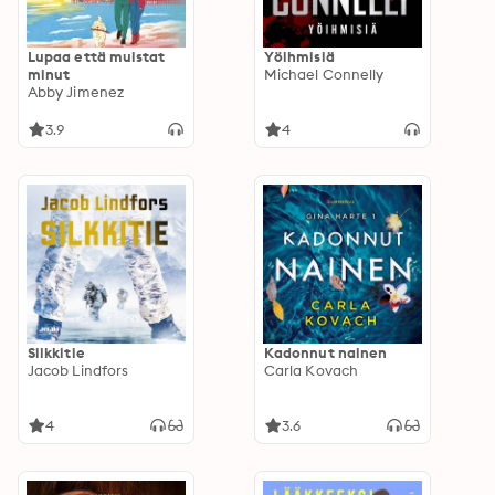
Lupaa että muistat
Yöihmisiä
minut
Michael Connelly
Abby Jimenez
3.9
4
Silkkitie
Kadonnut nainen
Jacob Lindfors
Carla Kovach
4
3.6