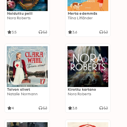
Noiduttu peili
Merta edemmäs
Nora Roberts
Tiina Lifländer
3.5
3.6
Toivon siivet
Kirottu kartano
Natalie Normann
Nora Roberts
4
3.8