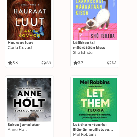
Hauraat luut
Lääkkeeksi
Carla Kovach
määrätään kissa
Shō Ishida
3.6
3.7
Sokea jumalatar
Let them -teoria:
Anne Holt
Elämän mullistava
menetelmä, josta
Mel Robbins