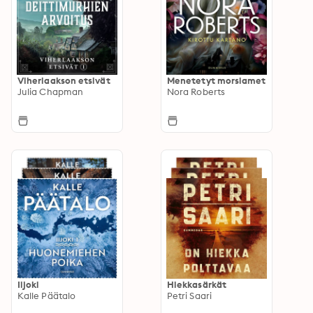
Viherlaakson etsivät
Menetetyt morsiamet
Julia Chapman
Nora Roberts
Iijoki
Hiekkasärkät
Kalle Päätalo
Petri Saari