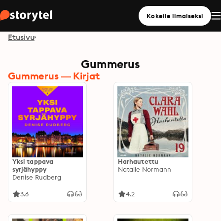
Kokeile ilmaiseksi
Etusivu
Gummerus
Gummerus — Kirjat
Yksi tappava
Harhautettu
syrjähyppy
Natalie Normann
Denise Rudberg
3.6
4.2