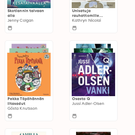
Skotlannin taivaan
Unisatuja
alla
rauhattomille
Jenny Colgan
aikuisille
Kathryn Nicolai
Pekka Töpöhännän
Osasto Q
iltasadut
Jussi Adler-Olsen
Gösta Knutsson