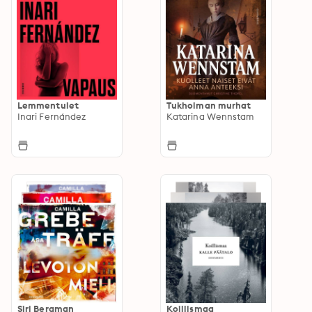
Lemmentulet
Tukholman murhat
Inari Fernández
Katarina Wennstam
Siri Bergman
Koillismaa