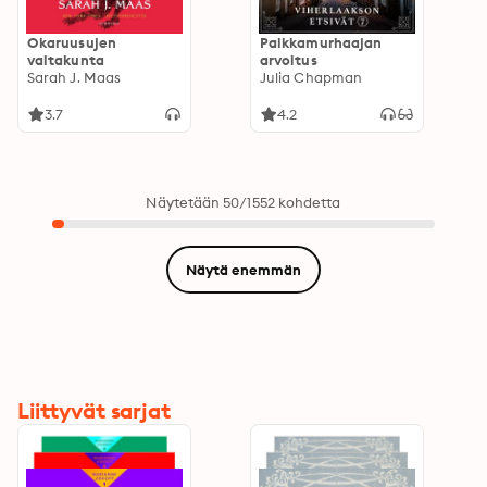
Okaruusujen
Palkkamurhaajan
valtakunta
arvoitus
Sarah J. Maas
Julia Chapman
3.7
4.2
Näytetään 50/1552 kohdetta
Näytä enemmän
Liittyvät sarjat