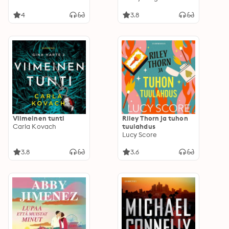
4
3.8
Viimeinen tunti
Riley Thorn ja tuhon
Carla Kovach
tuulahdus
Lucy Score
3.8
3.6