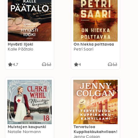
Hyvästi Iijoki
On hiekka polttavaa
Kalle Päätalo
Petri Saari
4.7
4
Muistojen kaupunki
Tervetuloa
Natalie Normann
Kuppikakkukahvilaan!
Jenny Colgan