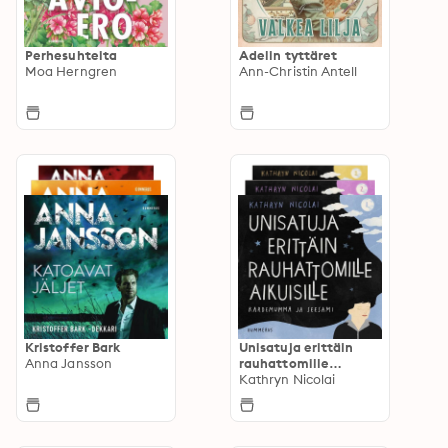
Perhesuhteita
Adelin tyttäret
Moa Herngren
Ann-Christin Antell
Kristoffer Bark
Unisatuja erittäin
Anna Jansson
rauhattomille
aikuisille
Kathryn Nicolai