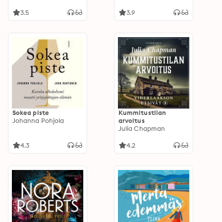
miljoonat puhuvat
3.5
3.9
Sokea piste
Kummitustilan
Johanna Pohjola
arvoitus
Julia Chapman
4.3
4.2