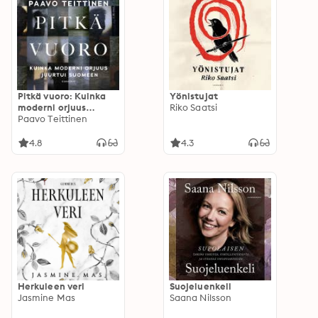
Pitkä vuoro: Kuinka
Yönistujat
moderni orjuus
Riko Saatsi
juurtui Suomeen
Paavo Teittinen
4.8
4.3
Herkuleen veri
Suojeluenkeli
Jasmine Mas
Saana Nilsson