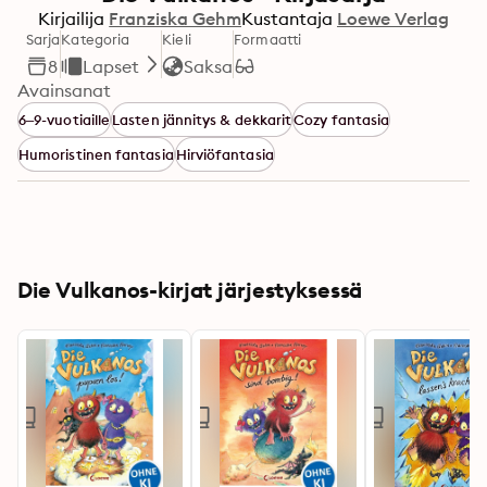
Kirjailija
Franziska Gehm
Kustantaja
Loewe Verlag
Sarja
Kategoria
Kieli
Formaatti
8
Lapset
Saksa
Avainsanat
6–9-vuotiaille
Lasten jännitys & dekkarit
Cozy fantasia
Humoristinen fantasia
Hirviöfantasia
Die Vulkanos-kirjat järjestyksessä