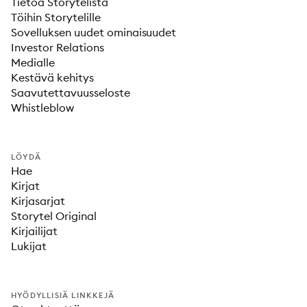
Tietoa Storytelistä
Töihin Storytelille
Sovelluksen uudet ominaisuudet
Investor Relations
Medialle
Kestävä kehitys
Saavutettavuusseloste
Whistleblow
LÖYDÄ
Hae
Kirjat
Kirjasarjat
Storytel Original
Kirjailijat
Lukijat
HYÖDYLLISIÄ LINKKEJÄ