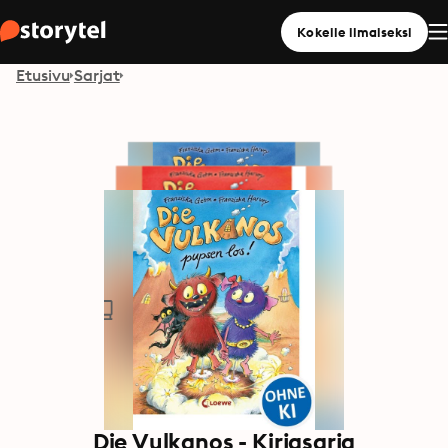
Kokeile ilmaiseksi
Etusivu
Sarjat
Die Vulkanos - Kirjasarja