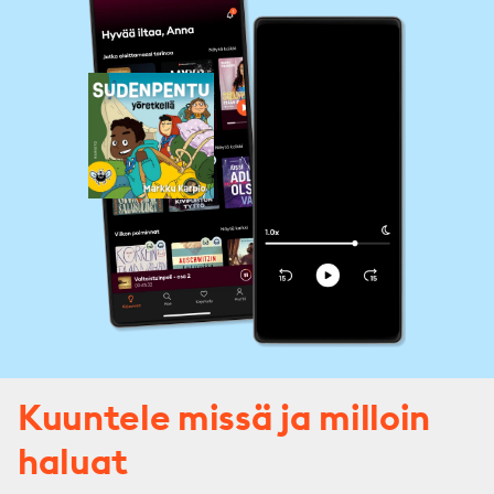
Kuuntele missä ja milloin
haluat