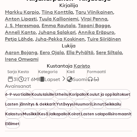
Kirjailija
Markku Karpio
Tiina Konttila
Taru Viinikainen
Anton Lipasti
Tuula Kallioniemi
Virpi Penna
J. S. Meresmaa
Emma Rautala
Tapani Bagge
Anneli Kanto
Juhana Salakari
Annika Eräpuro
Petja Lähde
Juha-Pekka Koskinen
Tuire Siiriäinen
Lukija
Aaron Bojang
Eero Ojala
Ella Pyhältö
Sere Siltala
Irene Omwami
Kustantaja
Karisto
Sarja
Kesto
Kategoria
Kieli
Formaatti
31
2T 6M
Lapset
Suomi
Avainsanat
6–9-vuotiaille
Koululaisille
Urheilu
Koripallo
Koulut ja oppilaitokset
Lasten jännitys & dekkarit
Ystävyys
Huumori
Linnut
Seikkailu
Kalastus
Musiikki
Kesä
Jalkapallo
Koirat
Lasten salapoliisiromaanit
Eläimet