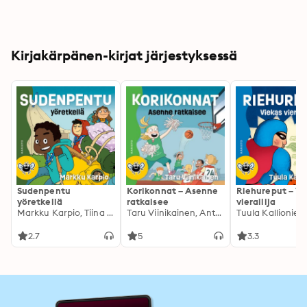
Kirjakärpänen-kirjat järjestyksessä
Sudenpentu
Korikonnat – Asenne
Riehureput – Vi
yöretkellä
ratkaisee
vierailija
Markku Karpio, Tiina Konttila
Taru Viinikainen, Anton Lipasti
2.7
5
3.3