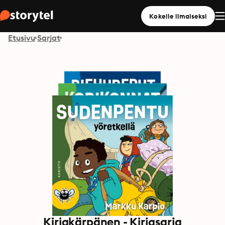
Kokeile ilmaiseksi
Etusivu
Sarjat
Kirjakärpänen - Kirjasarja