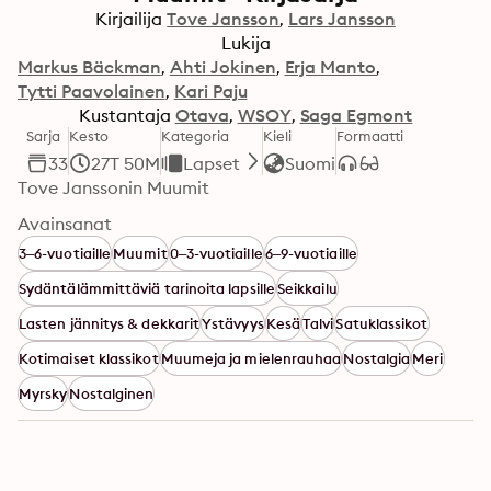
Kirjailija
Tove Jansson
Lars Jansson
Lukija
Markus Bäckman
Ahti Jokinen
Erja Manto
Tytti Paavolainen
Kari Paju
Kustantaja
Otava
WSOY
Saga Egmont
Sarja
Kesto
Kategoria
Kieli
Formaatti
33
27T 50M
Lapset
Suomi
Tove Janssonin Muumit
Avainsanat
3–6-vuotiaille
Muumit
0–3-vuotiaille
6–9-vuotiaille
Sydäntälämmittäviä tarinoita lapsille
Seikkailu
Lasten jännitys & dekkarit
Ystävyys
Kesä
Talvi
Satuklassikot
Kotimaiset klassikot
Muumeja ja mielenrauhaa
Nostalgia
Meri
Myrsky
Nostalginen