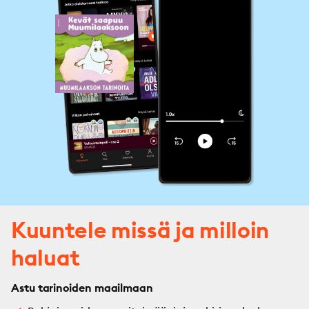
Kuuntele missä ja milloin
haluat
Astu tarinoiden maailmaan