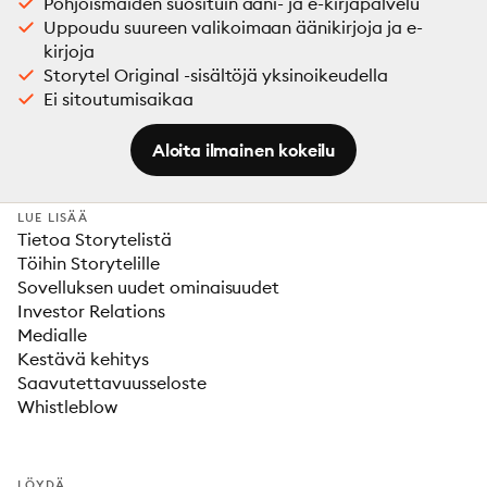
Pohjoismaiden suosituin ääni- ja e-kirjapalvelu
Uppoudu suureen valikoimaan äänikirjoja ja e-
kirjoja
Storytel Original -sisältöjä yksinoikeudella
Ei sitoutumisaikaa
Aloita ilmainen kokeilu
LUE LISÄÄ
Tietoa Storytelistä
Töihin Storytelille
Sovelluksen uudet ominaisuudet
Investor Relations
Medialle
Kestävä kehitys
Saavutettavuusseloste
Whistleblow
LÖYDÄ