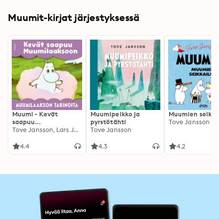
Muumit-kirjat järjestyksessä
Muumi - Kevät
Muumipeikko ja
Muumien seikkai
saapuu
pyrstötähti
Tove Jansson
Muumilaaksoon
Tove Jansson, Lars Jansson
Tove Jansson
4.4
4.3
4.2