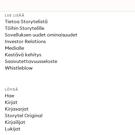
LUE LISÄÄ
Tietoa Storytelistä
Töihin Storytelille
Sovelluksen uudet ominaisuudet
Investor Relations
Medialle
Kestävä kehitys
Saavutettavuusseloste
Whistleblow
LÖYDÄ
Hae
Kirjat
Kirjasarjat
Storytel Original
Kirjailijat
Lukijat