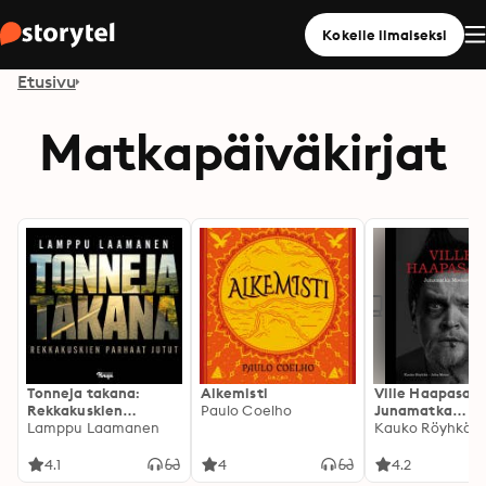
Kokeile ilmaiseksi
Etusivu
Matkapäiväkirjat
Tonneja takana:
Alkemisti
Ville Haapasalo
Rekkakuskien
Paulo Coelho
Junamatka
parhaat jutut
Lamppu Laamanen
Moskovaan
4.1
4
4.2