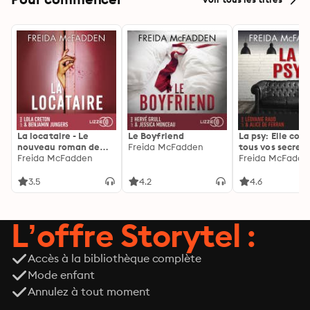
La locataire - Le
Le Boyfriend
La psy: Elle con
nouveau roman de
Freida McFadden
tous vos secrets
l'autrice de La femme
Freida McFadden
découvrez les sie
Freida McFadde
de ménage
3.5
4.2
4.6
L’offre Storytel :
Accès à la bibliothèque complète
Mode enfant
Annulez à tout moment