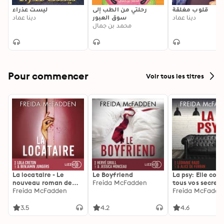
قلوب مغلقة
رحلتي من الطب إلى
ليست عذراء
دينا عماد
سوق العبور
دينا عماد
محمد بن جمال
Pour commencer
Voir tous les titres
La locataire - Le
Le Boyfriend
La psy: Elle con
nouveau roman de
Freida McFadden
tous vos secrets
l'autrice de La femme
Freida McFadden
découvrez les sie
Freida McFadde
de ménage
3.5
4.2
4.6