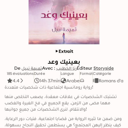
Extrait
بعينيك وعد
De
تميمة نبيل
Avec :
رنا الخطيب
Éditeur
Storyside
185 évaluations
Durée
Langue
Format
Catégorie
4.4
14h 37min
Arabe
Romans d'am
رواية رومانسية اجتماعية ذات شخصيات متعددة!
تشتبك الشخصيات في علاقات معقدة، يصعب التخلص منها 
مهما مضى من الزمن. يقع الجميع في فخ الغيرة والغضب 
والانتقام، لنرى الشخصيات من جميع جوانبها!
ومن ضمن ما تثيره الرواية من قضايا اجتماعية، فتيات دور الرعاية، 
كيف ينظر إليهن المجتمع؟ هي يستطعن تحقيق النجاح بسهولة، 