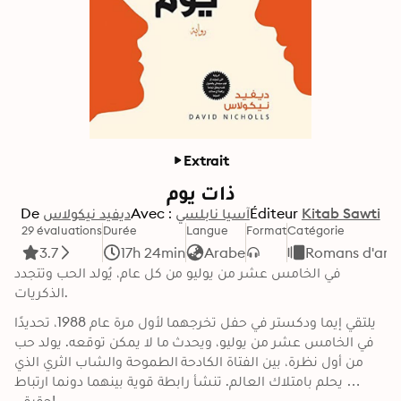
Extrait
ذات يوم
De
ديفيد نيكولاس
Avec :
آسيا نابلسي
Éditeur
Kitab Sawti
29 évaluations
Durée
Langue
Format
Catégorie
3.7
17h 24min
Arabe
Romans d'am
في الخامس عشر من يوليو من كل عام، يُولد الحب وتتجدد 
الذكريات.
يلتقي إيما ودكستر في حفل تخرجهما لأول مرة عام 1988، تحديدًا 
في الخامس عشر من يوليو، ويحدث ما لا يمكن توقعه. يولد حب 
من أول نظرة، بين الفتاة الكادحة الطموحة والشاب الثري الذي 
يحلم بامتلاك العالم. تنشأ رابطة قوية بينهما دونما ارتباط 
حقيقي!