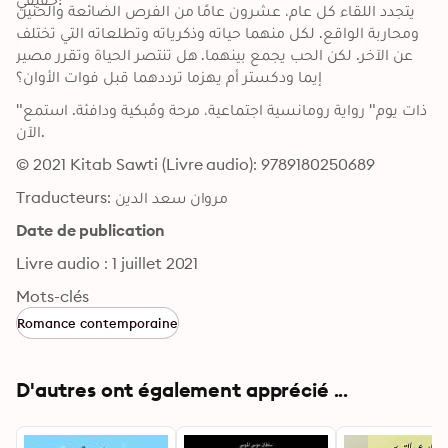
يتجدد اللقاء كل عام، عشرون عامًا من الفرص الضائعة والحنين 
ومحاربة الواقع. لكل منهما حياته وذكرياته وتطلعاته التي تختلف 
عن الآخر. لكن الحب يجمع بينهما. هل تنتصر الحياة وتقرر مصير 
إيما ودكستر أم يهزما ترددهما قبل فوات الأوان؟
"ذات يوم" رواية رومانسية اجتماعية، مرحة ومُبكية ودافئة. استمع 
الآن.
© 2021 Kitab Sawti (Livre audio): 9789180250689
Traducteurs: مروان سعد الدين
Date de publication
Livre audio : 1 juillet 2021
Mots-clés
Romance contemporaine
D'autres ont également apprécié ...