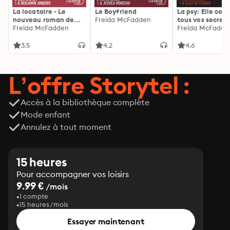
La locataire - Le
Le Boyfriend
La psy: Elle con
nouveau roman de
Freida McFadden
tous vos secrets
l'autrice de La femme
Freida McFadden
découvrez les sie
Freida McFadde
de ménage
3.5
4.2
4.6
L’offre Storytel :
Accès à la bibliothèque complète
Mode enfant
Annulez à tout moment
15 heures
Pour accompagner vos loisirs
9.99 €
/mois
1 compte
15 heures/mois
Essayer maintenant