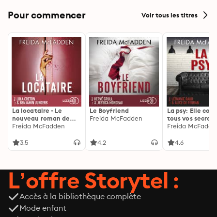
Pour commencer
Voir tous les titres
La locataire - Le
Le Boyfriend
La psy: Elle con
nouveau roman de
Freida McFadden
tous vos secrets
l'autrice de La femme
Freida McFadden
découvrez les sie
Freida McFadde
de ménage
3.5
4.2
4.6
L’offre Storytel :
Accès à la bibliothèque complète
Mode enfant