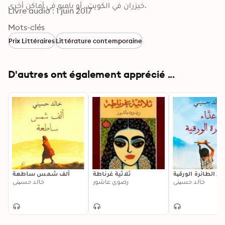
خيزران في الكويت.. أو بامبو في أماكن أخرى.
Livre audio : 1 juin 2017
Mots-clés
Prix Littéraires
Littérature contemporaine
D'autres ont également apprécié ...
اء الطائرة الورقیة
ثلاثية غرناطة
ألف شمس ساطعة
خالد حسیني
رضوى عاشور
خالد حسیني