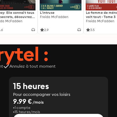
psy: Elle connaît tous
L'intruse
La femme de mén
 secrets, découvrez
Freida McFadden
voit tout - Tome 3
siens ...
ida McFadden
Freida McFadden
.6
2.9
3.5
ytel :
nt
Annulez à tout moment
15 heures
Pour accompagner vos loisirs
9.99 €
/mois
1 compte
15 heures/mois