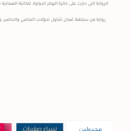
الرواية التي حازت على جائزة البوكر الدولية، للكاتبة العم 
رواية من سلطنة عُمان تتناول تحوّلات الماضي والحاضر،  