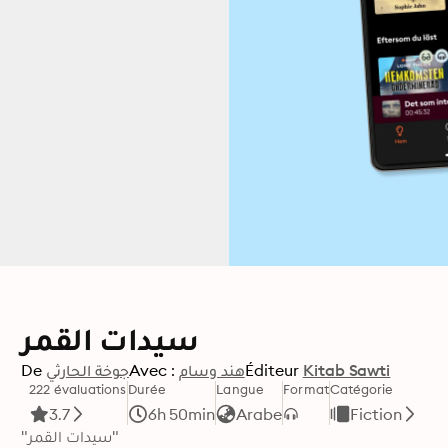
سيدات القمر
De
جوخة الحارثي
Avec :
هند وسام
Éditeur
Kitab Sawti
222 évaluations
Durée
Langue
Format
Catégorie
3.7
6h 50min
Arabe
Fiction
"سيدات القمر" 
