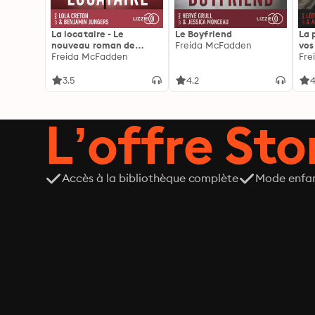
La locataire - Le
Le Boyfriend
La 
nouveau roman de
Freida McFadden
vos
l'autrice de La femme
Freida McFadden
les 
Fre
de ménage
3.5
4.2
4
L’offre Stor
Accès à la bibliothèque complète
Mode enfa