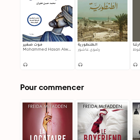
رتنا
الطنطورية
موت صغير
Mohammed Hasan Alwan
رضوى عاشور
فوظ
Pour commencer