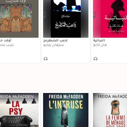
النباتية
لاعب الشطرنج
أولاد حا
هان كانغ
ستيفان زفايغ
نجيب مح