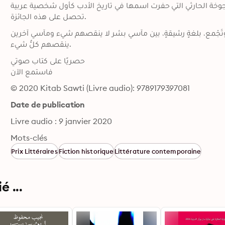
انية جوخة الحارثي التي حفرت اسمها في تاريخ الأدب كأول شخصية عربية
تحصل على هذه الجائزة.
وتَجْمع، بلغةٍ رشيقةٍ، بين مآسي بشر لا ينقصهم شيء ومآسي آخرين
ينقصهم كلُّ شيء.
حصريًا على كتاب صوتي

فاستمع الآن
© 2020 Kitab Sawti (Livre audio): 9789179397081
Date de publication
Livre audio : 9 janvier 2020
Mots-clés
Prix Littéraires
Fiction historique
Littérature contemporaine
 ...