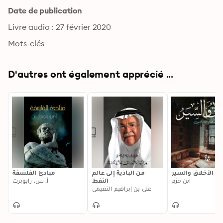
Date de publication
Livre audio : 27 février 2020
Mots-clés
D'autres ont également apprécié ...
الأخلاق والسير
من البادية إلى عالم
مبادئ الفلسفة
ابن حزم
النفط
أ. س. رابوبرت
علي بن إبراهيم النعيمي