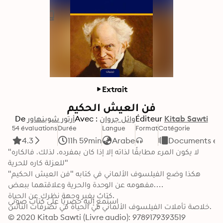
Extrait
فن العيش الحكيم
De
أرتور شوبنهاور
Avec :
وائل جروان
Éditeur
Kitab Sawti
54 évaluations
Durée
Langue
Format
Catégorie
4.3
11h 59min
Arabe
Documents et 
"لا يكون المرء مطابقًا لذاته إلا إذا كان بمفرده. لذلك، فالكاره 
للعزلة كاره للحرية"

هكذا وضع الفيلسوف الألماني في كتابه "فن العيش الحكيم" 
مفهومه عن الوحدة والحرية وعلاقتهما ببعض.

كتابٌ يغير وجهة نظرك عن الحياة.

استمع إليه حصريًا على كتاب صوتي
خلاصة تأملات الفيلسوف الألماني في الحياة في تصرفات الناس.
© 2020 Kitab Sawti (Livre audio): 9789179393519