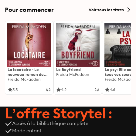
Pour commencer
Voir tous les titres
La locataire - Le
Le Boyfriend
La psy: Elle con
nouveau roman de
Freida McFadden
tous vos secrets
l'autrice de La femme
Freida McFadden
découvrez les sie
Freida McFadde
de ménage
3.5
4.2
4.6
L’offre Storytel :
Accès à la bibliothèque complète
Mode enfant