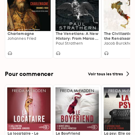
Charlemagne
The Venetians: A New
The Civilization
Johannes Fried
History: From Marco
the Renaissance
Polo to Casanova
Paul Strathern
Italy
Jacob Burckhar
Pour commencer
Voir tous les titres
La locataire - Le
Le Boyfriend
La psy: Elle con