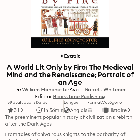
Extrait
A World Lit Only by Fire: The Medieval
Mind and the Renaissance; Portrait of
an Age
De
William Manchester
Avec :
Barrett Whitener
Éditeur
Blackstone Publishing
59 évaluations
Durée
Langue
Format
Catégorie
3.1
11h 36min
Anglais
Histoire
The preeminent popular history of civilization’s rebirth 
after the Dark Ages
From tales of chivalrous knights to the barbarity of 