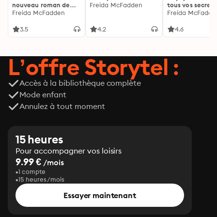
nouveau roman de
Freida McFadden
tous vos secrets
l'autrice de La femme
Freida McFadden
découvrez les sie
Freida McFadde
de ménage
3.5
4.2
4.6
L’offre Storytel :
Accès à la bibliothèque complète
Mode enfant
Annulez à tout moment
15 heures
Pour accompagner vos loisirs
9.99 €
/mois
1 compte
15 heures/mois
Essayer maintenant