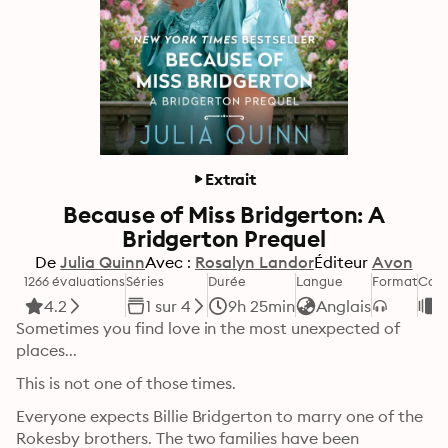
Extrait
Because of Miss Bridgerton: A
Bridgerton Prequel
De
Julia Quinn
Avec :
Rosalyn Landor
Éditeur
Avon
1266 évaluations
Séries
Durée
Langue
Format
Caté
4.2
1 sur 4
9h 25min
Anglais
R
Sometimes you find love in the most unexpected of 
places...
This is not one of those times.
Everyone expects Billie Bridgerton to marry one of the 
Rokesby brothers. The two families have been 