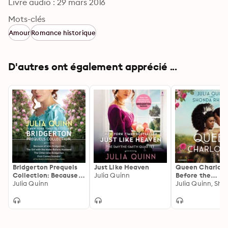
Livre audio : 29 mars 2016
Mots-clés
Amour
Romance historique
D'autres ont également apprécié ...
Bridgerton Prequels
Just Like Heaven
Queen Charlott
Collection: Because
Julia Quinn
Before the
of Miss Bridgerton,
Julia Quinn
Bridgertons ca
The Girl with the
love story that
Make-Believe
changed the ton.
Husband, The Other
Miss Bridgerton, First
Comes Scandal