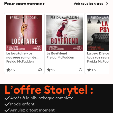
Pour commencer
Voir tous les titres
La locataire - Le
Le Boyfriend
La psy: Elle con
nouveau roman de
Freida McFadden
tous vos secrets
l'autrice de La femme
Freida McFadden
découvrez les sie
Freida McFadde
de ménage
3.5
4.2
4.6
L’offre Storytel :
Accès à la bibliothèque complète
Mode enfant
Annulez à tout moment