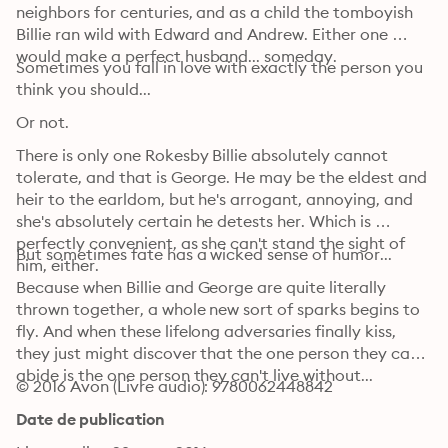
neighbors for centuries, and as a child the tomboyish 
Billie ran wild with Edward and Andrew. Either one 
would make a perfect husband... someday.
Sometimes you fall in love with exactly the person you 
think you should...
Or not.
There is only one Rokesby Billie absolutely cannot 
tolerate, and that is George. He may be the eldest and 
heir to the earldom, but he's arrogant, annoying, and 
she's absolutely certain he detests her. Which is 
perfectly convenient, as she can't stand the sight of 
But sometimes fate has a wicked sense of humor...
him, either.
Because when Billie and George are quite literally 
thrown together, a whole new sort of sparks begins to 
fly. And when these lifelong adversaries finally kiss, 
they just might discover that the one person they can't 
abide is the one person they can't live without...
© 2016 Avon (Livre audio): 9780062448842
Date de publication