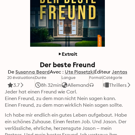
Extrait
Der beste Freund
De
Susanna Beard
Avec :
Ute Piasetzki
Éditeur
Jentas
20 évaluations
Durée
Langue
Format
Catégorie
3.7
8h 32min
Allemand
Thrillers
Jeder hat einen Freund wie Carl.

Einen Freund, zu dem man nicht Nein sagen kann.

Einen Freund, zu dem man wirklich Nein sagen sollte.
Ich habe mir endlich ein gutes Leben aufgebaut. Habe 
ein schönes Zuhause. Einen festen Job. Und Jason. Der 
verlässliche, ehrliche, herzensgute Jason – mein 
Partner. Und mein bester Freund. Ich vertraue ihm 