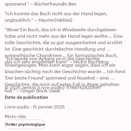
spannend." – Bücherfreundin Bev
“Ich konnte das Buch nicht aus der Hand legen, 
unglaublich." – HipsterDebbie2
"Wow! Ein Buch, das ich in Windeseile durchgelesen 
habe und nicht mehr aus der Hand legen wollte ... Eine 
tolle Geschichte, die so gut ausgearbeitet und erzählt 
ist. Eine geschickt durchdachte Handlung und 
sympathische Charaktere ... Ein fantastisches Buch, 
"Ich wurde von Anfang an in die Geschichte 
das ich sehr empfehlen kann" – Nickis Buchblog
hineingesogen. Man kann sogar sagen, dass ich ein 
bisschen süchtig nach der Geschichte wurde ... Ich fand 
'Der beste Freund' spannend und fesselnd – eine 
Geschichte, die mich auf jeden Fall in Atem gehalten 
© 2025 Jentas (Livre audio): 9788742820599
hat." – Ginger Book Geek
Date de publication
Livre audio : 15 janvier 2025
Mots-clés
Thriller psychologique