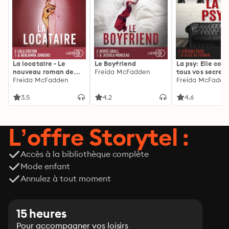
La locataire - Le
Le Boyfriend
La psy: Elle con
nouveau roman de
Freida McFadden
tous vos secrets
l'autrice de La femme
Freida McFadden
découvrez les sie
Freida McFadde
de ménage
3.5
4.2
4.6
L’offre Storytel :
Accès à la bibliothèque complète
Mode enfant
Annulez à tout moment
15 heures
Pour accompagner vos loisirs