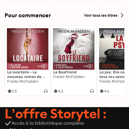
Pour commencer
Voir tous les titres
La locataire - Le
Le Boyfriend
La psy: Elle con
nouveau roman de
Freida McFadden
tous vos secrets
l'autrice de La femme
Freida McFadden
découvrez les sie
Freida McFadde
de ménage
3.5
4.2
4.6
L’offre Storytel :
Accès à la bibliothèque complète