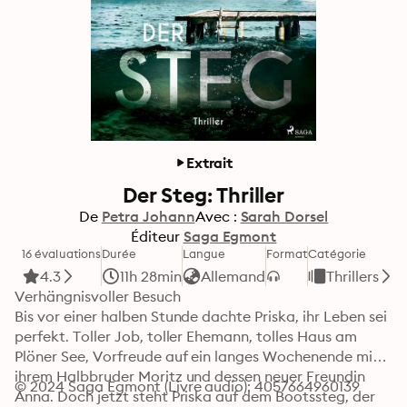
Extrait
Der Steg: Thriller
De
Petra Johann
Avec :
Sarah Dorsel
Éditeur
Saga Egmont
16 évaluations
Durée
Langue
Format
Catégorie
4.3
11h 28min
Allemand
Thrillers
Verhängnisvoller Besuch

Bis vor einer halben Stunde dachte Priska, ihr Leben sei 
perfekt. Toller Job, toller Ehemann, tolles Haus am 
Plöner See, Vorfreude auf ein langes Wochenende mit 
ihrem Halbbruder Moritz und dessen neuer Freundin 
© 2024 Saga Egmont (Livre audio): 4057664960139
Anna. Doch jetzt steht Priska auf dem Bootssteg, der 