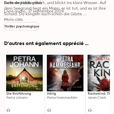
zu ihrem Haus gehört, und blickt ins klare Wasser. Auf 
Date de publication
dem Seegrund liegt ein Mann, er ist tot, und es ist ihre 
Livre audio : 17 septembre 2024
Schuld. Da klingeln auch schon die Gäste …

Ein tiefgründiger, virtuos komponierter Psychothriller 
Mots-clés
über zwei Frauen: Die eine will mit allen Mitteln ein 
Thriller psychologique
Geheimnis bewahren, die andere möchte nur die 
Schwester ihres Freundes kennenlernen – bis ihr der 
Verdacht kommt, diese könnte eine Mörderin sein.
D'autres ont également apprécié ...
Die Entführung
Hörig
Rachekind: Thril
Petra Johann
Petra Hammesfahr
Janet Clark