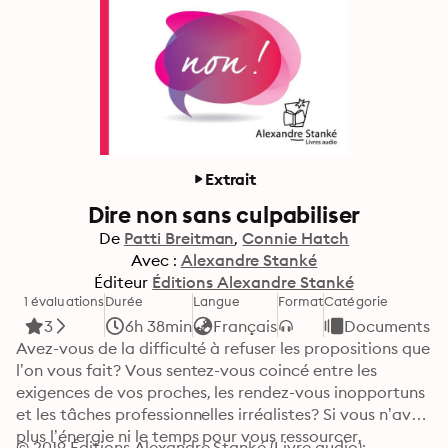
Extrait
Dire non sans culpabiliser
De
Patti Breitman
Connie Hatch
Avec :
Alexandre Stanké
Éditeur
Éditions Alexandre Stanké
1 évaluations
Durée
Langue
Format
Catégorie
3
6h 38min
Français
Documents et
Avez-vous de la difficulté à refuser les propositions que 
l’on vous fait? Vous sentez-vous coincé entre les 
exigences de vos proches, les rendez-vous inopportuns 
et les tâches professionnelles irréalistes? Si vous n’avez 
plus l’énergie ni le temps pour vous ressourcer, 
© 2019 Éditions Alexandre Stanké (Livre audio): 