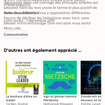
découvrez dans cet ouvrage des principes simples qui 
9781894986205
peuvent faire du mot «non» le terme le plus positif de 
votre vocabulaire. Vous y apprendrez différentes 
Date de publication
façons de décliner les invitations avec tact, sans 
Livre audio : 1 décembre 2019
blesser votre entourage. Dire non sans vous sentir 
coupable, c’est privilégier vos propres priorités et tirer 
Mots-clés
le meilleur parti des occasions qui se présentent. 
Communication
Renouez avec les activités qui vous stimulent, 
consacrez plus de temps aux personnes qui vous sont 
chères et dites oui au plaisir de profiter pleinement de 
D'autres ont également apprécié ...
la vie.
Le bonheur d'être un
Agir et penser comme
S'endormir en
leader
Nietzsche
douceur et retr
Tal Ben-Shahar
Nathanaël Masselot
un sommeil de
Patrick Lynen