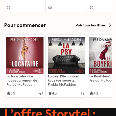
qualité grâce à
l'hypnose: Un
programme simp
rapide et effic
basé sur des
techniques épr
Pour commencer
Voir tous les titres
La locataire - Le
La psy: Elle connaît
Le Boyfriend
nouveau roman de
tous vos secrets,
Freida McFadde
l'autrice de La femme
Freida McFadden
découvrez les siens ...
Freida McFadden
de ménage
3.5
4.6
4.2
L’offre Storytel :