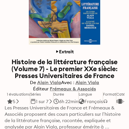
Extrait
Histoire de la littérature française
(Volume 7) - Le premier XXe siècle:
Presses Universitaires de France
De
Alain Viala
Avec :
Alain Viala
Éditeur
Frémeaux & Associés
1 évaluations
Séries
Durée
Langue
Format
Catégo
5
1 sur 7
6h 22min
Français
His
Les Presses Universitaires de France et Frémeaux & 
Associés proposent des cours particuliers sur l’histoire 
de la littérature française, racontée, expliquée et 
analysée par Alain Viala, professeur émérite à 