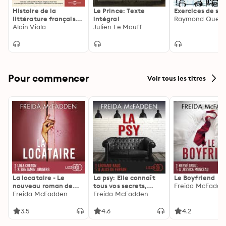
Histoire de la
Le Prince: Texte
Exercices de sty
littérature française
intégral
Raymond Quen
(Volume 1) - Le Moyen
Alain Viala
Julien Le Mauff
Âge
Pour commencer
Voir tous les titres
La locataire - Le
La psy: Elle connaît
Le Boyfriend
nouveau roman de
tous vos secrets,
Freida McFadde
l'autrice de La femme
Freida McFadden
découvrez les siens ...
Freida McFadden
de ménage
3.5
4.6
4.2