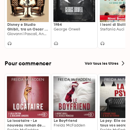
freddo cuore di Scrooge si scioglie, rivelando una 
commozione e una generosità di cui lui stesso non era 
consapevole.Musiche: Coro della Scuola di Musica 
Cluster di Milano - Direttrice Vicky SchaetzingerPhoto: 
Disney e Studio
1984
I leoni di Sicilia
©Getty ImagesArtwork: Studio PYM
Ghibli, tra un Oscar e
George Orwell
Stefania Auci
una katana
Giovanni Pascali, Andrea Vailati
Pour commencer
Voir tous les titres
La locataire - Le
Le Boyfriend
La psy: Elle con
nouveau roman de
Freida McFadden
tous vos secrets
l'autrice de La femme
Freida McFadden
découvrez les sie
Freida McFadde