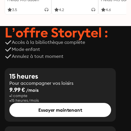
de ménage
3.5
4.2
4.6
L’offre Storytel :
Accès à la bibliothèque complète
Mode enfant
Annulez à tout moment
15 heures
Pour accompagner vos loisirs
9.99 €
/mois
1 compte
15 heures/mois
Essayer maintenant