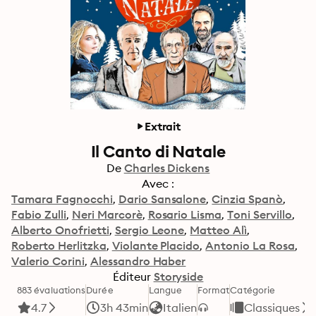
Extrait
Il Canto di Natale
De
Charles Dickens
Avec :
Tamara Fagnocchi
Dario Sansalone
Cinzia Spanò
Fabio Zulli
Neri Marcorè
Rosario Lisma
Toni Servillo
Alberto Onofrietti
Sergio Leone
Matteo Alì
Roberto Herlitzka
Violante Placido
Antonio La Rosa
Valerio Corini
Alessandro Haber
Éditeur
Storyside
883 évaluations
Durée
Langue
Format
Catégorie
4.7
3h 43min
Italien
Classiques