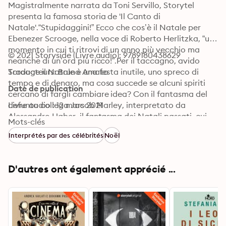
Magistralmente narrata da Toni Servillo, Storytel 
presenta la famosa storia de 'Il Canto di 
Natale'.“Stupidaggini!” Ecco che cos’è il Natale per 
Ebenezer Scrooge, nella voce di Roberto Herlitzka, “un 
momento in cui ti ritrovi di un anno più vecchio ma 
© 2021 Storyside (Livre audio): 9789180438629
neanche di un’ora più ricco!”.Per il taccagno, avido 
Scrooge il Natale è una festa inutile, uno spreco di 
Traducteurs: Bruno Amato
tempo e di denaro, ma cosa succede se alcuni spiriti 
Date de publication
cercano di fargli cambiare idea? Con il fantasma del 
defunto collega Jacob Marley, interpretato da 
Livre audio : 12 mars 2021
Alessandro Haber, il fantasma dei Natali passati, cui 
Mots-clés
presta la voce Violante Placido, lo spirito del Natale 
Interprétés par des célébrités
Noël
presente, impersonato da Neri Marcorè, e il silenzioso 
spirito dei Natali futuri, Scrooge si ritroverà 
catapultato fuori dalla sua realtà. Osserverà da 
D'autres ont également apprécié ...
spettatore i tristi natali della sua infanzia, lontano 
dalla famiglia, quello presente del suo collaboratore 
che vive in povertà, ma felice di poter trascorrere il 
Natale con i propri cari e quello futuro in cui la sua 
morte non viene pianta da nessuno. Piano piano il 