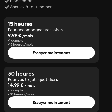
Mode enfant
Pubblicato per la prima volta nel 1967, Il potere del 
Annulez à tout moment
cane è un’opera che depone i fronzoli della retorica e, 
con una prosa essenziale ma efficace, tratteggia con 
tinte livide una torbida vicenda familiare, capace di 
15 heures
confermare la posizione centrale di Thomas Savage 
Pour accompagner vos loisirs
nella grande letteratura americana.
9.99 €
/mois
1 compte
15 heures/mois
Essayer maintenant
30 heures
Pour vos trajets quotidiens
14.99 €
/mois
1 compte
30 heures/mois
Essayer maintenant