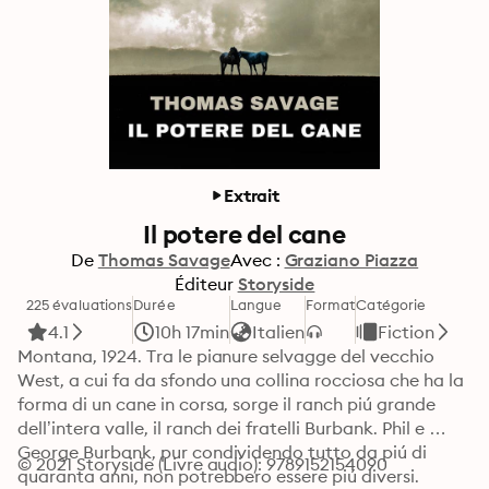
Extrait
Il potere del cane
De
Thomas Savage
Avec :
Graziano Piazza
Éditeur
Storyside
225 évaluations
Durée
Langue
Format
Catégorie
4.1
10h 17min
Italien
Fiction
Montana, 1924. Tra le pianure selvagge del vecchio 
West, a cui fa da sfondo una collina rocciosa che ha la 
forma di un cane in corsa, sorge il ranch piú grande 
dell’intera valle, il ranch dei fratelli Burbank. Phil e 
George Burbank, pur condividendo tutto da piú di 
© 2021 Storyside (Livre audio): 9789152154090
quaranta anni, non potrebbero essere piú diversi.
