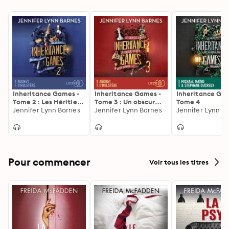
Inheritance Games -
Inheritance Games -
Inheritance Ga
Tome 2 : Les Héritiers
Tome 3 : Un obscur
Tome 4
disparus
Jennifer Lynn Barnes
secret
Jennifer Lynn Barnes
Jennifer Lynn B
Pour commencer
Voir tous les titres