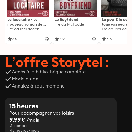
La locataire - Le
Le Boyfriend
La psy: Elle con
nouveau roman de
Freida McFadden
tous vos secrets
l'autrice de La femme
Freida McFadden
découvrez les sie
Freida McFadde
de ménage
3.5
4.2
4.6
L’offre Storytel :
Accès à la bibliothèque complète
Mode enfant
Annulez à tout moment
15 heures
Pour accompagner vos loisirs
9.99 €
/mois
1 compte
15 heures/mois