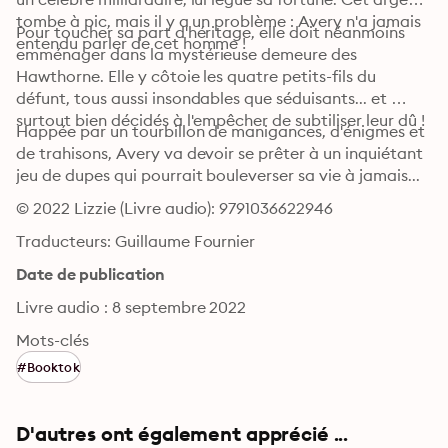
tombe à pic, mais il y a un problème : Avery n'a jamais 
Pour toucher sa part d'héritage, elle doit néanmoins 
entendu parler de cet homme !
emménager dans la mystérieuse demeure des 
Hawthorne. Elle y côtoie les quatre petits-fils du 
défunt, tous aussi insondables que séduisants... et 
surtout bien décidés à l'empêcher de subtiliser leur dû !
Happée par un tourbillon de manigances, d'énigmes et 
de trahisons, Avery va devoir se prêter à un inquiétant 
jeu de dupes qui pourrait bouleverser sa vie à jamais...
© 2022 Lizzie (Livre audio): 9791036622946
Traducteurs: Guillaume Fournier
Date de publication
Livre audio : 8 septembre 2022
Mots-clés
#Booktok
D'autres ont également apprécié ...