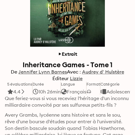
Extrait
Inheritance Games - Tome 1
De
Jennifer Lynn Barnes
Avec :
Audrey d' Hulstère
Éditeur
Lizzie
5 évaluations
Durée
Langue
Format
Catégorie
4.4
10h 26min
Français
Adolescents 
Que feriez-vous si vous receviez l'héritage d'un inconnu 
milliardaire convoité par ses sulfureux petits-fils ?
Avery Grambs, lycéenne sans histoire et sans le sou, 
rêve d'une bourse d'études pour entrer à l'université. 
Son destin bascule soudain quand Tobias Hawthorne, 
un célèbre milliardaire, lui lègue sa fortune. Cet argent 