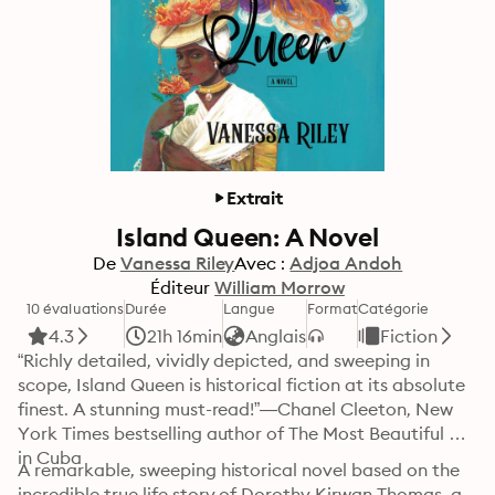
Extrait
Island Queen: A Novel
De
Vanessa Riley
Avec :
Adjoa Andoh
Éditeur
William Morrow
10 évaluations
Durée
Langue
Format
Catégorie
4.3
21h 16min
Anglais
Fiction
“Richly detailed, vividly depicted, and sweeping in 
scope, Island Queen is historical fiction at its absolute 
finest. A stunning must-read!”—Chanel Cleeton, New 
York Times bestselling author of The Most Beautiful Girl 
in Cuba
A remarkable, sweeping historical novel based on the 
incredible true life story of Dorothy Kirwan Thomas, a 