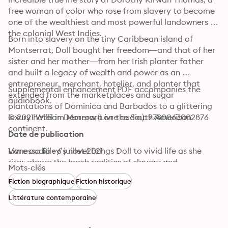
free woman of color who rose from slavery to become 
one of the wealthiest and most powerful landowners in 
the colonial West Indies. 
Born into slavery on the tiny Caribbean island of 
Montserrat, Doll bought her freedom—and that of her 
sister and her mother—from her Irish planter father 
and built a legacy of wealth and power as an 
entrepreneur, merchant, hotelier, and planter that 
Supplemental enhancement PDF accompanies the 
extended from the marketplaces and sugar 
audiobook.
plantations of Dominica and Barbados to a glittering 
luxury hotel in Demerara on the South American 
© 2021 William Morrow (Livre audio): 9780063002876
continent.

Date de publication
Vanessa Riley’s novel brings Doll to vivid life as she 
Livre audio : 6 juillet 2021
rises above the harsh realities of slavery and 
Mots-clés
colonialism by working the system and leveraging the 
Fiction biographique
Fiction historique
competing attentions of the men in her life: a restless 
shipping merchant, Joseph Thomas; a wealthy planter 
Littérature contemporaine
hiding a secret, John Coseveldt Cells; and a roguish 
naval captain who will later become King William IV of 