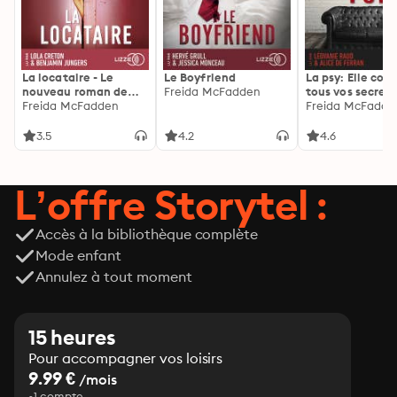
La locataire - Le
Le Boyfriend
La psy: Elle con
nouveau roman de
Freida McFadden
tous vos secrets
l'autrice de La femme
Freida McFadden
découvrez les sie
Freida McFadde
de ménage
3.5
4.2
4.6
L’offre Storytel :
Accès à la bibliothèque complète
Mode enfant
Annulez à tout moment
15 heures
Pour accompagner vos loisirs
9.99 €
/mois
1 compte