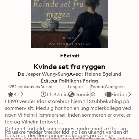
Extrait
Kvinde set fra ryggen
De
Jesper Wung-Sung
Avec :
Helene Egelund
Éditeur
Politikens Forlag
4252 évaluations
Durée
Langue
Format
Catégorie
4.1
11h 47min
Danois
Fiction
I 1890 vender Idas storebror hjem til Stubbekøbing på 
sommervisit. Med sig har han en ung malerkollega ved 
navn Vilhelm Hammershøi. Inden sommeren er ovre, er 
Ida og Vilhelm forlovet.

Det er et forhold, som begges mødre modsætter sig. 
På usikre fødder træder Ida ind i en ukendt verden af 
Idas mor, der flere gange indlægges på Oringe 
museer, kunstnerkredse og udenlandsrejser. Hun følger 