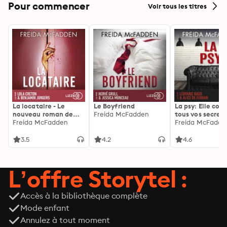
Pour commencer
Voir tous les titres
La locataire - Le
Le Boyfriend
La psy: Elle con
nouveau roman de
Freida McFadden
tous vos secrets
l'autrice de La femme
Freida McFadden
découvrez les sie
Freida McFadde
de ménage
3.5
4.2
4.6
L’offre Storytel :
Accès à la bibliothèque complète
Mode enfant
Annulez à tout moment