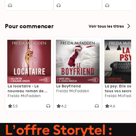
Pour commencer
Voir tous les titres
La locataire - Le
Le Boyfriend
La psy: Elle con
nouveau roman de
Freida McFadden
tous vos secrets
l'autrice de La femme
Freida McFadden
découvrez les sie
Freida McFadde
de ménage
3.5
4.2
4.6
L’offre Storytel :