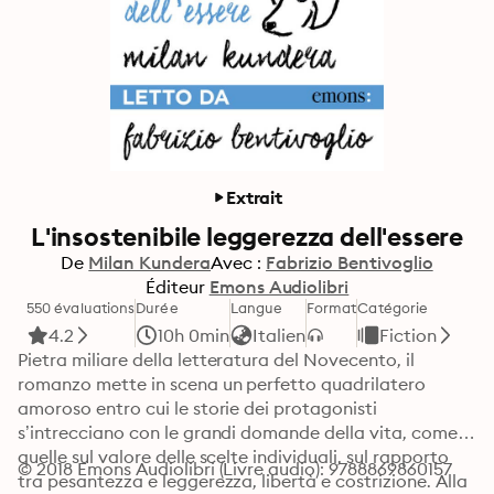
Extrait
L'insostenibile leggerezza dell'essere
De
Milan Kundera
Avec :
Fabrizio Bentivoglio
Éditeur
Emons Audiolibri
550 évaluations
Durée
Langue
Format
Catégorie
4.2
10h 0min
Italien
Fiction
Pietra miliare della letteratura del Novecento, il 
romanzo mette in scena un perfetto quadrilatero 
amoroso entro cui le storie dei protagonisti 
s’intrecciano con le grandi domande della vita, come 
quelle sul valore delle scelte individuali, sul rapporto 
© 2018 Emons Audiolibri (Livre audio): 9788869860157
tra pesantezza e leggerezza, libertà e costrizione. Alla 