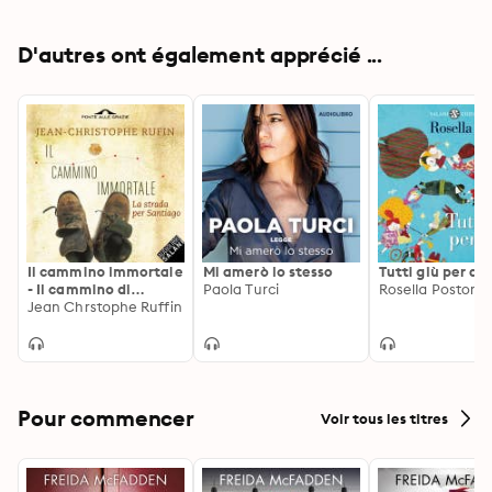
D'autres ont également apprécié ...
Il cammino immortale
Mi amerò lo stesso
Tutti giù per ari
- Il cammino di
Paola Turci
Rosella Postorin
Santiago
Jean Chrstophe Ruffin
Pour commencer
Voir tous les titres