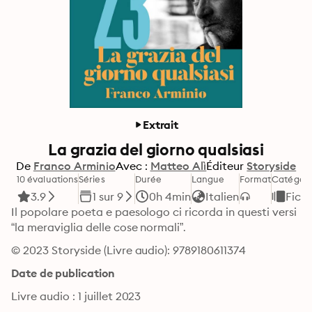
Extrait
La grazia del giorno qualsiasi
De
Franco Arminio
Avec :
Matteo Alì
Éditeur
Storyside
10 évaluations
Séries
Durée
Langue
Format
Catégori
3.9
1 sur 9
0h 4min
Italien
Ficti
Il popolare poeta e paesologo ci ricorda in questi versi 
“la meraviglia delle cose normali”.
© 2023 Storyside (Livre audio): 9789180611374
Date de publication
Livre audio : 1 juillet 2023