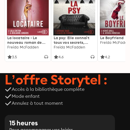
La locataire - Le
La psy: Elle connaît
Le Boyfriend
nouveau roman de
tous vos secrets,
Freida McFadde
l'autrice de La femme
Freida McFadden
découvrez les siens ...
Freida McFadden
de ménage
3.5
4.6
4.2
L’offre Storytel :
Accès à la bibliothèque complète
Mode enfant
Annulez à tout moment
15 heures
Pour accompagner vos loisirs