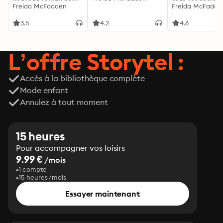
l'autrice de La femme
Freida McFadden
découvrez les sie
Freida McFadde
de ménage
3.5
4.2
4.6
L’offre Storytel :
Accès à la bibliothèque complète
Mode enfant
Annulez à tout moment
15 heures
Pour accompagner vos loisirs
9.99 €
/mois
1 compte
15 heures/mois
Essayer maintenant