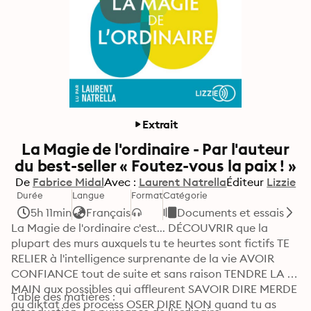
Extrait
La Magie de l'ordinaire - Par l'auteur
du best-seller « Foutez-vous la paix ! »
De
Fabrice Midal
Avec :
Laurent Natrella
Éditeur
Lizzie
Durée
Langue
Format
Catégorie
5h 11min
Français
Documents et essais
La Magie de l'ordinaire c'est... DÉCOUVRIR que la 
plupart des murs auxquels tu te heurtes sont fictifs TE 
RELIER à l'intelligence surprenante de la vie AVOIR 
CONFIANCE tout de suite et sans raison TENDRE LA 
MAIN aux possibles qui affleurent SAVOIR DIRE MERDE 
Table des matières :

au diktat des process OSER DIRE NON quand tu as 