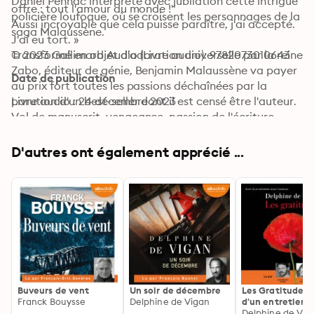
Daniel Pennac interprète avec jubilation cette intrigue 
offre : tout l'amour du monde !" 

policière loufoque, où se croisent les personnages de la 
Aussi incroyable que cela puisse paraître, j'ai accepté. 
saga Malaussène.
J'ai eu tort. » 

Transformé en objet d'adoration universelle par la reine 
© 2023 Gallimard Audio (Livre audio): 9782073010643
Zabo, éditeur de génie, Benjamin Malaussène va payer 
Date de publication
au prix fort toutes les passions déchaînées par la 
parution d'un best-seller dont il est censé être l'auteur. 

Livre audio : 24 décembre 2023
Vol de manuscrit, vengeance, passion de l'écriture, 
frénésie des lecteurs, ébullition éditoriale, délires 
publicitaires, La petite marchande de prose est un feu 
D'autres ont également apprécié ...
d'artifice tiré à la gloire du roman. De tous les romans. 
Buveurs de vent
Un soir de décembre
Les Gratitudes: 
Franck Bouysse
Delphine de Vigan
d'un entretien 
l'auteure
Delphine de Vig