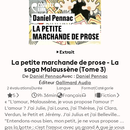
Extrait
La petite marchande de prose - La
saga Malaussène (Tome 3)
De
Daniel Pennac
Avec :
Daniel Pennac
Éditeur
Gallimard Audio
2 évaluations
Durée
Langue
Format
Catégorie
5
9h 36min
Français
Fiction
« "L'amour, Malaussène, je vous propose l'amour !" 
L'amour ? J'ai Julie, j'ai Louna, j'ai Thérèse, j'ai Clara, 
Verdun, le Petit et Jérémy. J'ai Julius et j'ai Belleville... 

"Entendons-nous bien, mon petit, je ne vous propose 
pas la botte ; c'est l'amour avec un grand A que je vous 