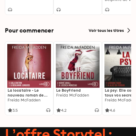
Pour commencer
Voir tous les titres
La locataire - Le
Le Boyfriend
La psy: Elle con
nouveau roman de
Freida McFadden
tous vos secrets
l'autrice de La femme
Freida McFadden
découvrez les sie
Freida McFadde
de ménage
3.5
4.2
4.6
L’offre Storytel :