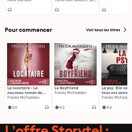
avec l'autrice
Hees
Pour commencer
Voir tous les titres
La locataire - Le
Le Boyfriend
La psy: Elle con
nouveau roman de
Freida McFadden
tous vos secrets
l'autrice de La femme
Freida McFadden
découvrez les sie
Freida McFadde
de ménage
3.5
4.2
4.6
L’offre Storytel :