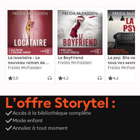
La locataire - Le
Le Boyfriend
La psy: Elle con
nouveau roman de
Freida McFadden
tous vos secrets
l'autrice de La femme
Freida McFadden
découvrez les sie
Freida McFadde
de ménage
3.5
4.2
4.6
L’offre Storytel :
Accès à la bibliothèque complète
Mode enfant
Annulez à tout moment