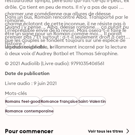
restaurateur sympa, père solo qui-fait-ce-qu’il-peut, ex 
drôle. Ça tient en peu de mots. Il n’y a pas de quoi 
charmer une comédienne aux allures de déesse 
Dans un bus, Romain rencontre Alba. Transporté par le 
romaine.

charme éclatant de cette inconnue, il ne résiste pas à 
Quand j’y pense… Alba, déesse romaine… ça aurait pu 
l’irrépressible envie de la revoir. Mais osera-t-il faire le 
être un signe pour un Romain comme moi… Il paraît 
premier pas ? Et surtout : a-t-il seulement droit à cette 
que les couples se fondent toujours sur une espèce de 
histoire ?
légende originelle... »
Un duo inoubliable, brillamment incarné par la lecture 
à deux voix d’Audrey Botbol et Thomas Séraphine.
© 2021 Audiolib (Livre audio): 9791035406561
Date de publication
Livre audio : 9 juin 2021
Mots-clés
Romans feel-good
Romance française
Saint-Valentin
Romance contemporaine
Pour commencer
Voir tous les titres