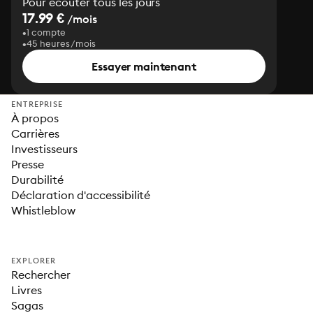
Pour écouter tous les jours
17.99 €
/mois
1 compte
45 heures/mois
Essayer maintenant
ENTREPRISE
À propos
Carrières
Investisseurs
Presse
Durabilité
Déclaration d'accessibilité
Whistleblow
EXPLORER
Rechercher
Livres
Sagas