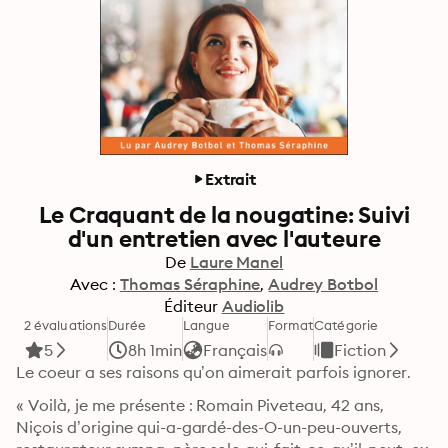
Extrait
Le Craquant de la nougatine: Suivi
d'un entretien avec l'auteure
De
Laure Manel
Avec :
Thomas Séraphine
Audrey Botbol
Éditeur
Audiolib
2 évaluations
Durée
Langue
Format
Catégorie
5
8h 1min
Français
Fiction
Le coeur a ses raisons qu’on aimerait parfois ignorer.
« Voilà, je me présente : Romain Piveteau, 42 ans, 
Niçois d’origine qui-a-gardé-des-O-un-peu-ouverts, 