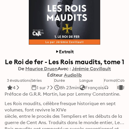
Extrait
Le Roi de fer - Les Rois maudits, tome 1
De
Maurice Druon
Avec :
Jérémie Covillault
Éditeur
Audiolib
3 évaluations
Séries
Durée
Langue
Format
Catég
4
1 sur 7
8h 23min
Français
Fi
Préface de G.R.R. Martin, lue par Lemmy Constantine.
Les Rois maudits, célèbre fresque historique en sept 
volumes, font revivre le XIVe

siècle, entre le procès des Templiers et les débuts de la 
guerre de Cent Ans. Traduits dans le monde entier, Les 
Rois maudits ont remporté un succès exceptionnel et 