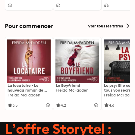
Pour commencer
Voir tous les titres
La locataire - Le
Le Boyfriend
La psy: Elle con
nouveau roman de
Freida McFadden
tous vos secrets
l'autrice de La femme
Freida McFadden
découvrez les sie
Freida McFadde
de ménage
3.5
4.2
4.6
L’offre Storytel :