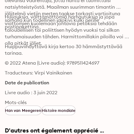
olevansa väärentäjä, jotta häntä ei tuomittaisi 
natsiyhteistyöstä. Maailman suurimman timantin 
jäljitelmä vietiin merten taakse tarkasti vartioituna 
Huijauksia, välttämättömiä harhautuksia ja jopa 
samalla kun todellinen jalokivi kulki perille 
viattomien kuolemaan johtavia petoksia tehdään 
postipakettina.
taloudellisen tai poliittisen hyödyn vuoksi tai silkan 
turhamaisuuden tähden. Harmittomillakin piloilla voi 
olla pitkät jäljet.
Huippuviihdyttävä kirja kertoo 30 hämmästyttävää 
tarinaa.
© 2022 Atena (Livre audio): 9789511424697
Traducteurs: Virpi Vainikainen
Date de publication
Livre audio : 3 juin 2022
Mots-clés
Han van Meegeren
Histoire mondiale
D'autres ont également apprécié ...