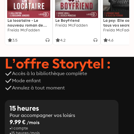
La locataire - Le
Le Boyfriend
La psy: Elle con
nouveau roman de
Freida McFadden
tous vos secrets
l'autrice de La femme
Freida McFadden
découvrez les sie
Freida McFadde
de ménage
3.5
4.2
4.6
L’offre Storytel :
Accès à la bibliothèque complète
Mode enfant
Annulez à tout moment
15 heures
Pour accompagner vos loisirs
9.99 €
/mois
1 compte
15 heures/mois