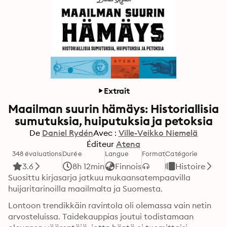
Extrait
Maailman suurin hämäys: Historiallisia
sumutuksia, huiputuksia ja petoksia
De
Daniel Rydén
Avec :
Ville-Veikko Niemelä
Éditeur
Atena
348 évaluations
Durée
Langue
Format
Catégorie
3.6
8h 12min
Finnois
Histoire
Suosittu kirjasarja jatkuu mukaansatempaavilla 
huijaritarinoilla maailmalta ja Suomesta. 
Lontoon trendikkäin ravintola oli olemassa vain netin 
arvosteluissa. Taidekauppias joutui todistamaan 