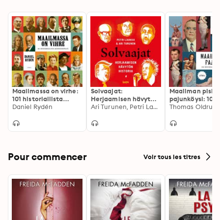
Maailmassa on virhe:
Solvaajat:
Maailman pisin
101 historiallista
Herjaamisen hävytön
pajunköysi: 101
kömmähdystä
Daniel Rydén
historia
Ari Turunen, Petri Laukka
historiallista
harhakäsitystä
Pour commencer
Voir tous les titres