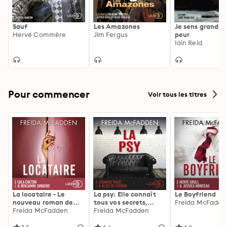
Sauf
Les Amazones
Je sens grandir
Hervé Commère
Jim Fergus
peur
Iain Reid
Pour commencer
Voir tous les titres
La locataire - Le
La psy: Elle connaît
Le Boyfriend
nouveau roman de
tous vos secrets,
Freida McFadde
l'autrice de La femme
Freida McFadden
découvrez les siens ...
Freida McFadden
de ménage