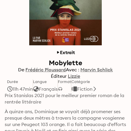
Extrait
Mobylette
De
Frédéric Ploussard
Avec :
Marvin Schlick
Éditeur
Lizzie
Durée
Langue
Format
Catégorie
11h 47min
Français
Fiction
Prix Stanislas 2021 pour le meilleur premier roman de la 
rentrée littéraire 
À quinze ans, Dominique se voyait déjà promener ses 
presque deux mètres à travers la campagne vosgienne 
sur une Peugeot 103 orange. Il a fait beaucoup d'efforts 
pour l'avoir à Noël et en finir ainsi avec la série des 