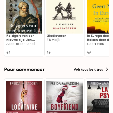
Reizigers van een
Gladiatoren
In Europa deel I:
nieuwe tijd: Jan
Fik Meijer
Reizen door de
Janszoon, een
Abdelkader Benali
twintigste eeu
Geert Mak
Nederlandse piraat in
Marokkaanse dienst
Pour commencer
Voir tous les titres