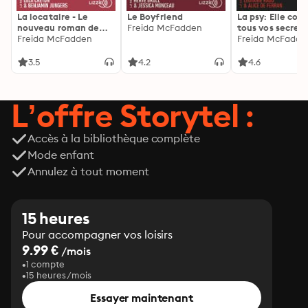
La locataire - Le
Le Boyfriend
La psy: Elle con
nouveau roman de
Freida McFadden
tous vos secrets
l'autrice de La femme
Freida McFadden
découvrez les sie
Freida McFadde
de ménage
3.5
4.2
4.6
L’offre Storytel :
Accès à la bibliothèque complète
Mode enfant
Annulez à tout moment
15 heures
Pour accompagner vos loisirs
9.99 €
/mois
1 compte
15 heures/mois
Essayer maintenant