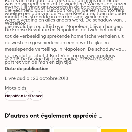
Bart Van Loo gaat op zoek naar de mens achter de 
was op wie iedereen zat te wachten? Wie was de keizer 
mythe. Hij vindt antwoorden in de boeiende en uiterst 
die vechtend door Europa trok, miljoenen slachtoffers 
woelige periode van de Franse Revolutie, toen de oude 
maakte en strandde in een drassige weide nabij 
wereld verging en alles anders werd. De schaduw van 
Waterloo?
die revolutie zou altijd over Napoleon blijven hangen.
De Franse Revolutie en Napoleon: de twee het meest 
tot de verbeelding sprekende homerische verhalen uit 
de westerse geschiedenis in een bevattelijke en 
meeslepende vertelling. In Napoleon. De schaduw van 
de revolutie schetst Bart Van Loo een weergaloos 
© 2018 De Bezige Bij (Livre audio): 9789403126302
portret van de man en zijn tijd.
Date de publication
Livre audio : 23 octobre 2018
Mots-clés
Napoléon Ier
France
D'autres ont également apprécié ...