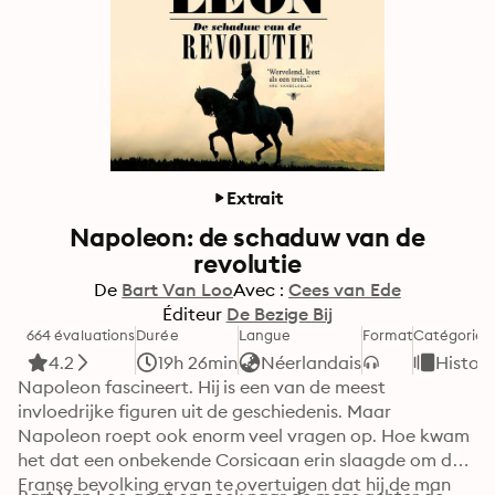
Extrait
Napoleon: de schaduw van de
revolutie
De
Bart Van Loo
Avec :
Cees van Ede
Éditeur
De Bezige Bij
664 évaluations
Durée
Langue
Format
Catégorie
4.2
19h 26min
Néerlandais
Histoir
Napoleon fascineert. Hij is een van de meest 
invloedrijke figuren uit de geschiedenis. Maar 
Napoleon roept ook enorm veel vragen op. Hoe kwam 
het dat een onbekende Corsicaan erin slaagde om de 
Franse bevolking ervan te overtuigen dat hij de man 