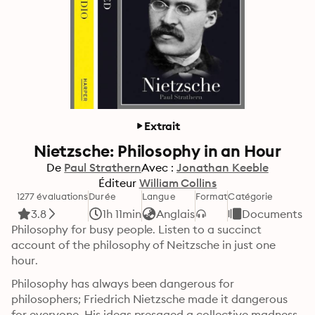
Extrait
Nietzsche: Philosophy in an Hour
De
Paul Strathern
Avec :
Jonathan Keeble
Éditeur
William Collins
1277 évaluations
Durée
Langue
Format
Catégorie
3.8
1h 11min
Anglais
Documents et
Philosophy for busy people. Listen to a succinct 
account of the philosophy of Neitzsche in just one 
hour.
Philosophy has always been dangerous for 
philosophers; Friedrich Nietzsche made it dangerous 
for everyone. His ideas presaged a collective madness 