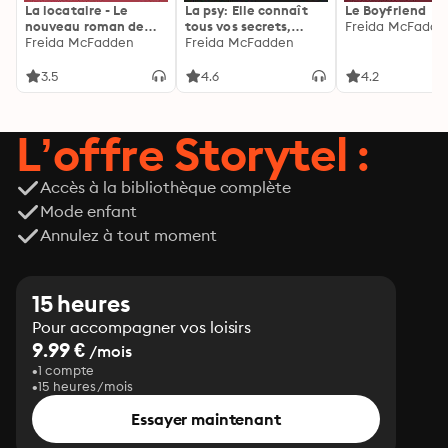
La locataire - Le
La psy: Elle connaît
Le Boyfriend
nouveau roman de
tous vos secrets,
Freida McFadde
l'autrice de La femme
Freida McFadden
découvrez les siens ...
Freida McFadden
de ménage
3.5
4.6
4.2
L’offre Storytel :
Accès à la bibliothèque complète
Mode enfant
Annulez à tout moment
15 heures
Pour accompagner vos loisirs
9.99 €
/mois
1 compte
15 heures/mois
Essayer maintenant