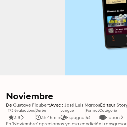
Noviembre
De
Gustave Flaubert
Avec :
José Luis Marcos
Éditeur
Stor
173 évaluations
Durée
Langue
Format
Catégorie
3.8
3h 45min
Espagnol
Fiction
En 'Noviembre' apreciamos ya esa condición transgresora 