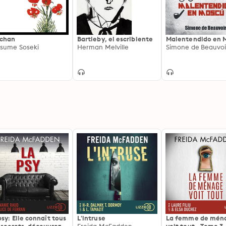
chan
Bartleby, el escribiente
Malentendido en 
sume Soseki
Herman Melville
psy: Elle connaît tous
L'intruse
La femme de mén