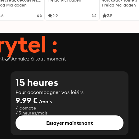
 secrets, découvrez
Freida McFadden
voit tout - Tome 3
siens ...
ida McFadden
Freida McFadden
.6
2.9
3.5
ytel :
nt
Annulez à tout moment
15 heures
Pour accompagner vos loisirs
9.99 €
/mois
1 compte
15 heures/mois
Essayer maintenant