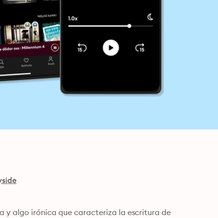
yside
y algo irónica que caracteriza la escritura de 