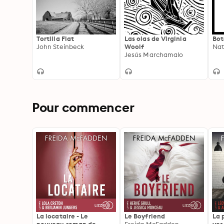
Tortilla Flat
Las olas de Virginia
Bot
John Steinbeck
Woolf
Nat
Jesús Marchamalo
Pour commencer
La locataire - Le
Le Boyfriend
La 