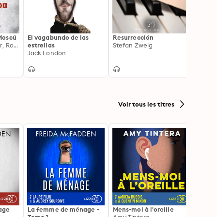
Moscú
El vagabundo de las
Resurrección
Santu
Simone de Beauvoir, Rosa Regàs
estrellas
Stefan Zweig
Edith
Jack London
Voir tous les titres
age
La femme de ménage -
Mens-moi à l'oreille
Et la 