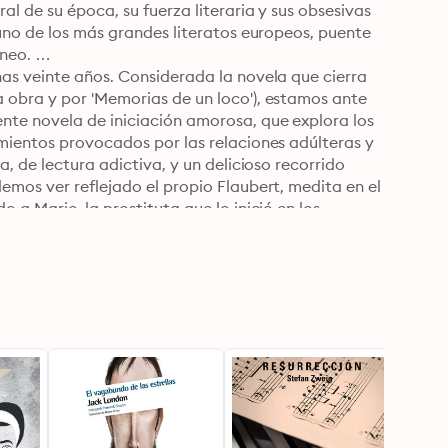
l de su época, su fuerza literaria y sus obsesivas 
uno de los más grandes literatos europeos, puente 
eo. 

as veinte años. Considerada la novela que cierra 
 obra y por 'Memorias de un loco'), estamos ante 
te novela de iniciación amorosa, que explora los 
mientos provocados por las relaciones adúlteras y 
, de lectura adictiva, y un delicioso recorrido 
mos ver reflejado el propio Flaubert, medita en el 
a Marie, la prostituta que lo inició en los 
r angélica e intocable, y la hembra fatal armada de 
oviembre' es, probablemente, la genuina crónica de 
sta. Esta novela, que Flaubert no publicó en vida 
de su producción hasta 'Madame Bovary' era 
 siempre consideró con un cariño especial, es una 
a pasión y el sufrimiento asociado a ella, cuya 
futuras como 'Madame Bovary' o 'La educación 