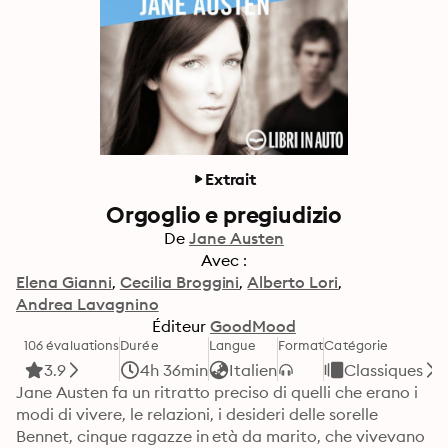
Extrait
Orgoglio e pregiudizio
De
Jane Austen
Avec :
Elena Gianni
Cecilia Broggini
Alberto Lori
Andrea Lavagnino
Éditeur
GoodMood
106 évaluations
Durée
Langue
Format
Catégorie
3.9
4h 36min
Italien
Classiques
Jane Austen fa un ritratto preciso di quelli che erano i 
modi di vivere, le relazioni, i desideri delle sorelle 
Bennet, cinque ragazze in età da marito, che vivevano 