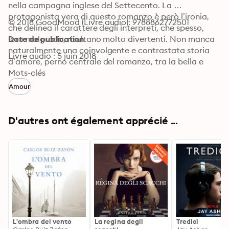
nella campagna inglese del Settecento. La 
protagonista vera di questo romanzo è però l’ironia, 
© 2018 GoodMood (Livre audio): 9788862772501
che delinea il carattere degli interpreti, che spesso, 
loro malgrado, risultano molto divertenti. Non manca 
Date de publication
naturalmente una coinvolgente e contrastata storia 
Livre audio : 5 juin 2018
d’amore, perno centrale del romanzo, tra la bella e 
arguta Elisabeth e il ricchissimo e orgoglioso Mr Darcy. 
Mots-clés
Intorno a loro personaggi indimenticabili, ai quali sarà 
Amour
difficile non affezionarsi.
D'autres ont également apprécié ...
L'ombra del vento
La regina degli
Tredici