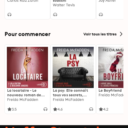
Carlos Ruiz Zafon
scacchi
Jay Asher
Walter Tevis
Pour commencer
Voir tous les titres
La locataire - Le
La psy: Elle connaît
Le Boyfriend
nouveau roman de
tous vos secrets,
Freida McFadde
l'autrice de La femme
Freida McFadden
découvrez les siens ...
Freida McFadden
de ménage
3.5
4.6
4.2