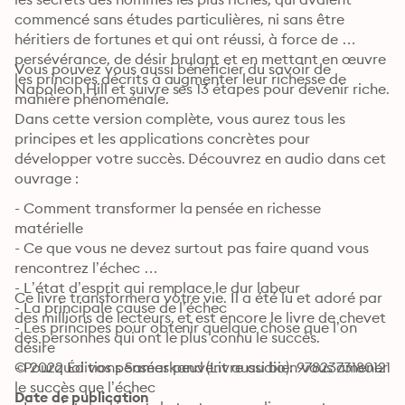
commencé sans études particulières, ni sans être 
héritiers de fortunes et qui ont réussi, à force de 
persévérance, de désir brulant et en mettant en œuvre 
Vous pouvez vous aussi bénéficier du savoir de 
les principes décrits à augmenter leur richesse de 
Napoleon Hill et suivre ses 13 étapes pour devenir riche.
manière phénoménale.
Dans cette version complète, vous aurez tous les 
principes et les applications concrètes pour 
développer votre succès. Découvrez en audio dans cet 
ouvrage :
- Comment transformer la pensée en richesse 
matérielle 

- Ce que vous ne devez surtout pas faire quand vous 
rencontrez l’échec 

- L’état d’esprit qui remplace le dur labeur 

Ce livre transformera votre vie. Il a été lu et adoré par 
- La principale cause de l’échec 

des millions de lecteurs, et est encore le livre de chevet 
- Les principes pour obtenir quelque chose que l’on 
des personnes qui ont le plus connu le succès.
désire

- Pourquoi vos pensées peuvent aussi bien vous amener 
© 2022 Éditions Samarkand (Livre audio): 9782373180121
le succès que l’échec

Date de publication