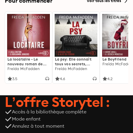
Pour commencer
Voir tous les titres
La locataire - Le
La psy: Elle connaît
Le Boyfriend
nouveau roman de
tous vos secrets,
Freida McFadde
l'autrice de La femme
Freida McFadden
découvrez les siens ...
Freida McFadden
de ménage
3.5
4.6
4.2
L’offre Storytel :
Accès à la bibliothèque complète
Mode enfant
Annulez à tout moment