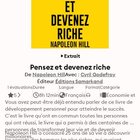
Extrait
Pensez et devenez riche
De
Napoleon Hill
Avec :
Cyril Godefroy
Éditeur
Éditions Samarkand
1 évaluations
Durée
Langue
Format
Catégorie
5
8h 12min
Français
Économie et 
Vous avez peut-être déjà entendu parler de ce livre de 
développement personnel pour atteindre le succès. 
C’est le livre qu’ont en commun toutes les personnes 
qui ont réussi, le livre qui a permis à des centaines de 
personnes de transformer leur vie et de devenir 
Napoleon Hill a consacré 25 ans de sa vie à découvrir 
millionaires.
les secrets des hommes les plus riches, qui avaient 