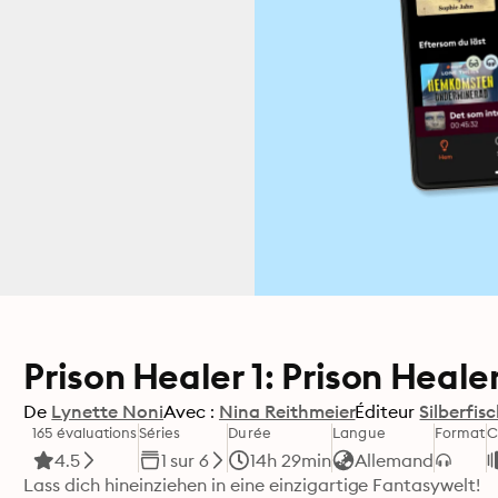
Prison Healer 1: Prison Heale
De
Lynette Noni
Avec :
Nina Reithmeier
Éditeur
Silberfis
165 évaluations
Séries
Durée
Langue
Format
C
4.5
1 sur 6
14h 29min
Allemand
Lass dich hineinziehen in eine einzigartige Fantasywelt!
