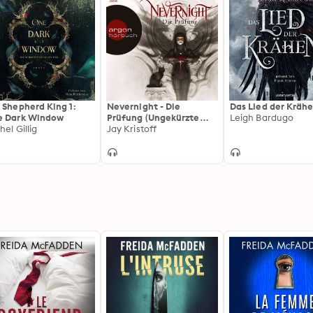
 Shepherd King 1:
Nevernight - Die
Das Lied der Kräh
 Dark Window
Prüfung (Ungekürzte
Leigh Bardugo
hel Gillig
Lesung)
Jay Kristoff