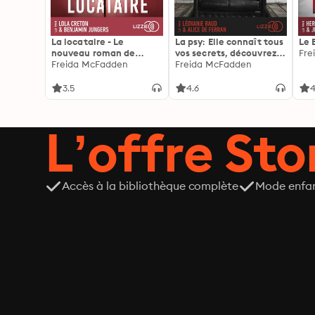
La locataire - Le
La psy: Elle connaît tous
Le 
nouveau roman de
vos secrets, découvrez
Fre
l'autrice de La femme
Freida McFadden
les siens ...
Freida McFadden
de ménage
3.5
4.6
4
L’offre Stor
Accès à la bibliothèque complète
Mode enfa