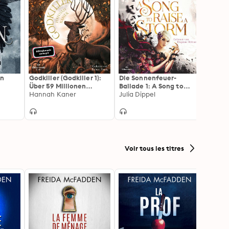
en
Godkiller (Godkiller 1):
Die Sonnenfeuer-
Kingd
Über 59 Millionen
Ballade 1: A Song to
– Der 
Aufrufe bei TikTok!
Hannah Kaner
raise a Storm: ASTRAS
Julia Dippel
(King
Kerri
Endlich auf Deutsch!
1)
Voir tous les titres