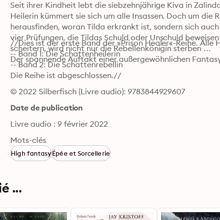
Seit ihrer Kindheit lebt die siebzehnjährige Kiva in Zalin
Heilerin kümmert sie sich um alle Insassen. Doch um die R
herausfinden, woran Tilda erkrankt ist, sondern sich auch 
vier Prüfungen, die Tildas Schuld oder Unschuld beweisen so
//Dies ist der erste Band der »Prison Healer«-Reihe. Alle
scheitern, wird nicht nur die Rebellenkönigin sterben …

-- Band 1: Die Schattenheilerin

Der spannende Auftakt einer außergewöhnlichen Fantasyt
-- Band 2: Die Schattenrebellin

Die Reihe ist abgeschlossen.//
© 2022 Silberfisch (Livre audio): 9783844929607
Date de publication
Livre audio : 9 février 2022
Mots-clés
High fantasy
Épée et Sorcellerie
 ...