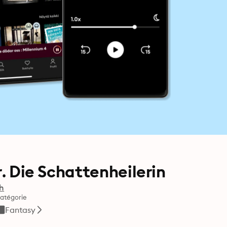
r. Die Schattenheilerin
ch
atégorie
Fantasy