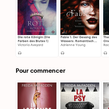
Die rote Königin (Die
Fable 1: Der Gesang des
The
Farben des Blutes 1)
Wassers: Romantisch
One
Victoria Aveyard
und aufregend: Die
Adrienne Young
Rac
TikTok-Sensation auf
Deutsch!
Pour commencer