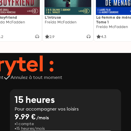
Boyfriend
L'intruse
La femme de ména
ida McFadden
Freida McFadden
Tome 1
Freida McFadden
.2
2.9
4.3
ytel :
nt
Annulez à tout moment
15 heures
Pour accompagner vos loisirs
9.99 €
/mois
1 compte
15 heures/mois