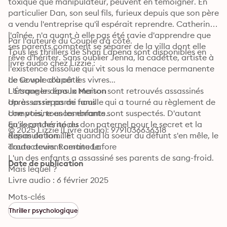
toxique que manipulateur, peuvent en témoigner. En 
particulier Dan, son seul fils, furieux depuis que son père 
a vendu l'entreprise qu'il espérait reprendre. Catherine, 
l'aînée, n'a quant à elle pas été ravie d'apprendre que 
Par l'auteure du Couple d'à côté. 

ses parents comptent se séparer de la villa dont elle 
Tous les thrillers de Shari Lapena sont disponibles en 
rêve d'hériter. Sans oublier Jenna, la cadette, artiste à 
livre audio chez Lizzie : 
l'existence dissolue qui vit sous la menace permanente 
de se voir couper les vivres...

Le Couple d'à côté

Lorsque les époux Merton sont retrouvés assassinés 
L'Étranger dans la maison

après un repas de famille qui a tourné au règlement de 
Un assassin parmi nous

comptes, tous les enfants sont suspectés. D'autant 
Une voisine encombrante

qu'ils ont hérité du don paternel pour le secret et la 
En secondes noces

© 2025 Lizzie (Livre audio): 9791036636318
dissimulation... Et quand la soeur du défunt s'en mêle, le 
Repas de famille
doute devient certitude.

Traducteurs: Romane Lafore
L'un des enfants a assassiné ses parents de sang-froid. 
Date de publication
Mais lequel ?
Livre audio : 6 février 2025
Mots-clés
Thriller psychologique