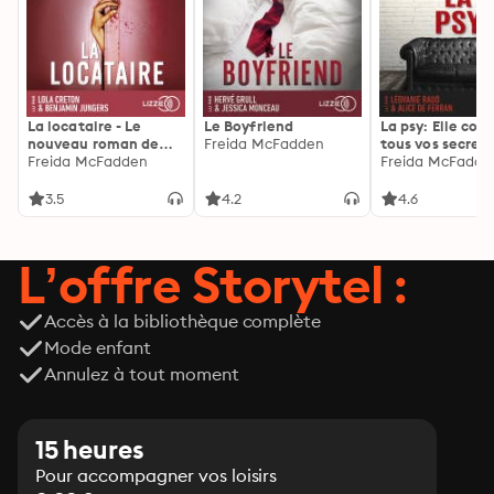
La locataire - Le
Le Boyfriend
La psy: Elle con
nouveau roman de
Freida McFadden
tous vos secrets
l'autrice de La femme
Freida McFadden
découvrez les sie
Freida McFadde
de ménage
3.5
4.2
4.6
L’offre Storytel :
Accès à la bibliothèque complète
Mode enfant
Annulez à tout moment
15 heures
Pour accompagner vos loisirs