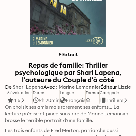
Extrait
Repas de famille: Thriller
psychologique par Shari Lapena,
l'auteure du Couple d'à côté
De
Shari Lapena
Avec :
Marine Lemonnier
Éditeur
Lizzie
6 évaluations
Durée
Langue
Format
Catégorie
4.5
9h 20min
Français
Thrillers
On choisit ses amis mais rarement ses enfants... La 
lecture précise et pince-sans-rire de Marine Lemonnier 
brosse le terrible portrait d'une famille. 
Les trois enfants de Fred Merton, patriarche aussi 