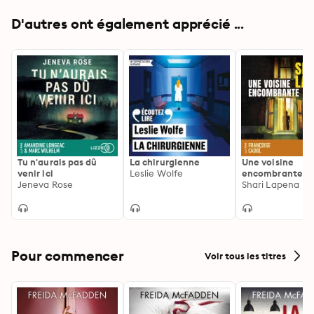
D'autres ont également apprécié ...
Tu n'aurais pas dû
La chirurgienne
Une voisine
venir ici
Leslie Wolfe
encombrante: Th
Jeneva Rose
psychologique 
Shari Lapena
Shari Lapena,
l'auteure du Co
d'à côté
Pour commencer
Voir tous les titres