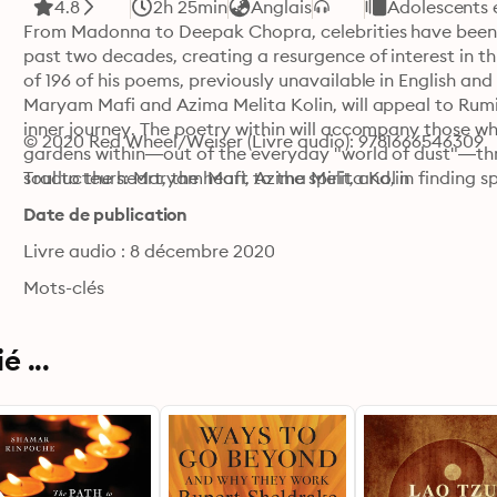
4.8
2h 25min
Anglais
Adolescents 
From Madonna to Deepak Chopra, celebrities have been r
past two decades, creating a resurgence of interest in this
of 196 of his poems, previously unavailable in English an
Maryam Mafi and Azima Melita Kolin, will appeal to Rumi
inner journey. The poetry within will accompany those who
© 2020 Red Wheel/Weiser (Livre audio): 9781666546309
gardens within—out of the everyday "world of dust"—thro
soul to the heart, the heart to the spirit, and, in finding sp
Traducteurs: Maryam Mafi, Azima Melita Kolin
Date de publication
Livre audio : 8 décembre 2020
Mots-clés
 ...