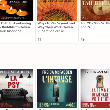
 Path to Awakening:
Ways To Go Beyond and
Lao Zi’s Dao De Ji
 Buddhism's Seven
Why They Work: Seven
Lao Zi
nts of Mind Training
mar Rinpoche
Spiritual Practices in a
Rupert Sheldrake
 Lead You to a Life
Scientific Age
Enlightenment and
piness