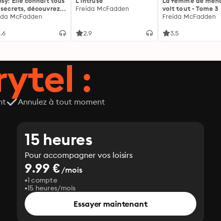
psy: Elle connaît tous
L'intruse
La femme de mén
 secrets, découvrez
Freida McFadden
voit tout - Tome 3
siens ...
ida McFadden
Freida McFadden
.6
2.9
3.5
ytel :
nt
Annulez à tout moment
15 heures
Pour accompagner vos loisirs
9.99 €
/mois
1 compte
15 heures/mois
Essayer maintenant