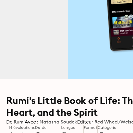
Rumi's Little Book of Life: T
Heart, and the Spirit
De
Rumi
Avec :
Natasha Soudek
Éditeur
Red Wheel/Weis
14 évaluations
Durée
Langue
Format
Catégorie