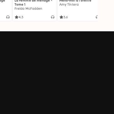
age
La femme de ménage -
Mens-moi à l'oreille
La Pr
Tome 1
Amy Tintera
Freid
Freida McFadden
4.3
3.6
4.3