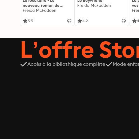
La locataire - Le
Le Boyfriend
La 
nouveau roman de
Freida McFadden
vos
l'autrice de La femme
Freida McFadden
les 
Fre
de ménage
3.5
4.2
4
L’offre Stor
Accès à la bibliothèque complète
Mode enfa