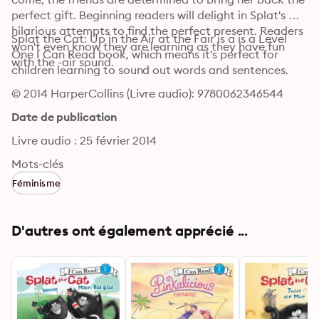
perfect gift. Beginning readers will delight in Splat's 
hilarious attempts to find the perfect present. Readers 
Splat the Cat: Up in the Air at the Fair is a is a Level 
won't even know they are learning as they have fun 
One I Can Read book, which means it's perfect for 
with the -air sound.
children learning to sound out words and sentences.
© 2014 HarperCollins (Livre audio): 9780062346544
Date de publication
Livre audio : 25 février 2014
Mots-clés
Féminisme
D'autres ont également apprécié ...