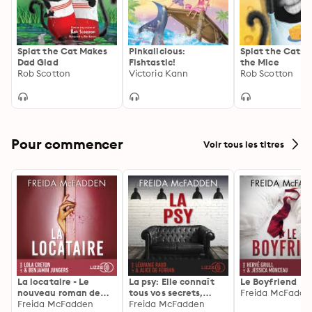
Splat the Cat Makes
Pinkalicious:
Splat the Cat: 
Dad Glad
Fishtastic!
the Mice
Rob Scotton
Victoria Kann
Rob Scotton
Pour commencer
Voir tous les titres
La locataire - Le
La psy: Elle connaît
Le Boyfriend
nouveau roman de
tous vos secrets,
Freida McFadde
l'autrice de La femme
Freida McFadden
découvrez les siens ...
Freida McFadden