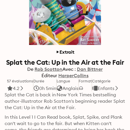
Extrait
Splat the Cat: Up in the Air at the Fair
De
Rob Scotton
Avec :
Dan Bittner
Éditeur
HarperCollins
57 évaluations
Durée
Langue
Format
Catégorie
4.2
0h 5min
Anglais
Enfants
Splat the Cat is back in New York Times bestselling 
author-illustrator Rob Scotton's beginning reader Splat 
the Cat: Up in the Air at the Fair. 
In this Level 1 I Can Read book, Splat, Spike, and Plank 
can't wait to go to the fair. But when Kitten can't 
come, the friends are determined to bring her back the 