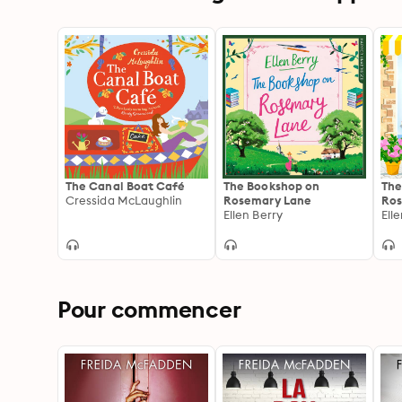
The Canal Boat Café
The Bookshop on
The
Cressida McLaughlin
Rosemary Lane
Ros
Ellen Berry
Ell
Pour commencer