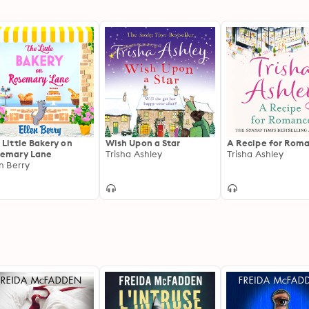
 Little Bakery on
Wish Upon a Star
A Recipe for Rom
emary Lane
Trisha Ashley
Trisha Ashley
en Berry