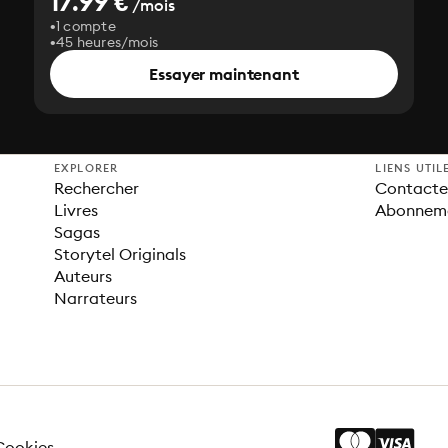
17.99 €
/mois
1 compte
45 heures/mois
Essayer maintenant
EXPLORER
LIENS UTIL
Rechercher
Contacter
Livres
Abonnem
Sagas
Storytel Originals
Auteurs
Narrateurs
Cookies