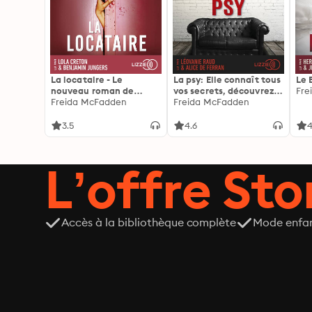
La locataire - Le
La psy: Elle connaît tous
Le 
nouveau roman de
vos secrets, découvrez
Fre
l'autrice de La femme
Freida McFadden
les siens ...
Freida McFadden
de ménage
3.5
4.6
4
L’offre Stor
Accès à la bibliothèque complète
Mode enfa