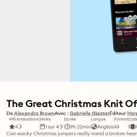
The Great Christmas Knit O
De
Alexandra Brown
Avec :
Gabrielle Glaister
Éditeur
Har
495 évaluations
Séries
Durée
Langue
Format
Cat
4
1 sur 4
9h 22min
Anglais
Can wacky Christmas jumpers really mend a broken heart