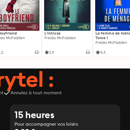
Boyfriend
L'intruse
La femme de ména
ida McFadden
Freida McFadden
Tome 1
Freida McFadden
.2
2.9
4.3
ytel :
nt
Annulez à tout moment
15 heures
Pour accompagner vos loisirs