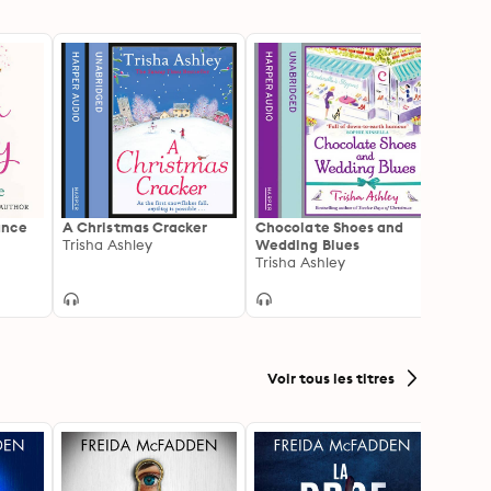
ance
A Christmas Cracker
Chocolate Shoes and
A Win
Trisha Ashley
Wedding Blues
Roche
Trisha Ashley
Annie 
Voir tous les titres