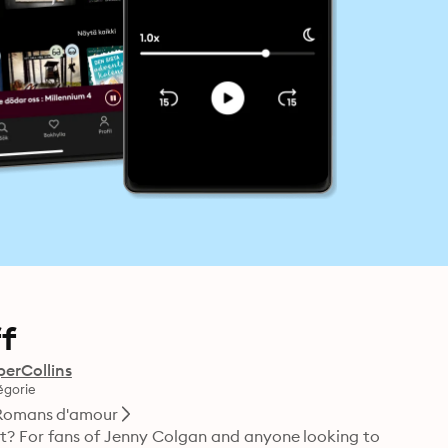
ff
perCollins
égorie
Romans d'amour
? For fans of Jenny Colgan and anyone looking to 