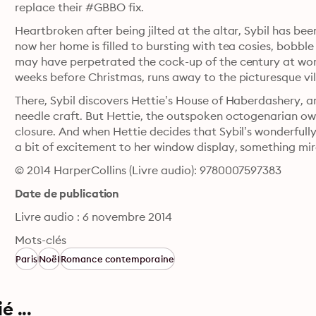
replace their #GBBO fix.
Heartbroken after being jilted at the altar, Sybil has be
now her home is filled to bursting with tea cosies, bobble
may have perpetrated the cock-up of the century at work,
weeks before Christmas, runs away to the picturesque vil
There, Sybil discovers Hettie’s House of Haberdashery, a
needle craft. But Hettie, the outspoken octogenarian owne
closure. And when Hettie decides that Sybil’s wonderfull
a bit of excitement to her window display, something m
© 2014 HarperCollins (Livre audio): 9780007597383
Date de publication
Livre audio : 6 novembre 2014
Mots-clés
Paris
Noël
Romance contemporaine
 ...