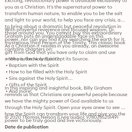
Exciting, revolutionary power is available exclusively to 
you as a Christian. It's the supernatural power to 
transform human nature, to enable you to be the salt 
and light to your world, to help you face any crisis, and 
to bring about a dramatic but peaceful revolution in 
With prayerful reverence and focused wisdom, Dr. 
those around you. You cannot buy this extraordinary 
Graham puts an understandable face on this 
power, nor can you find it by searching the earth for it. 
mysterious third Person of the Trinity. This classic book 
As a Christian it resides in you already, an awesome 
contains chapters on:
gift from God that you have only to claim and use 
once you know and accept its Source.
 • Who is the Holy Spirit?

 • Baptism with the Spirit

 • How to be filled with the Holy Spirit

 • Sins against the Holy Spirit

 • Gifts of the Spirit

In this inspiring and insightful book, Billy Graham 
 • And more!
reminds us that Christians are powerful people because 
we have the mighty power of God available to us 
through the Holy Spirit. Open your eyes anew to see 
how the Spirit can transform your life and give you the 
© 2020 Thomas Nelson (Livre audio): 9780785251491
power to be truly good and live victoriously.
Date de publication