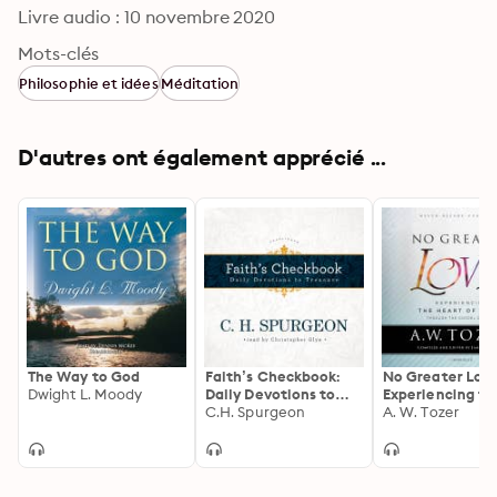
Livre audio : 10 novembre 2020
Mots-clés
Philosophie et idées
Méditation
D'autres ont également apprécié ...
The Way to God
Faith’s Checkbook:
No Greater Love
Dwight L. Moody
Daily Devotions to
Experiencing th
Treasure
C.H. Spurgeon
Heart of Jesus
A. W. Tozer
through the Gos
John