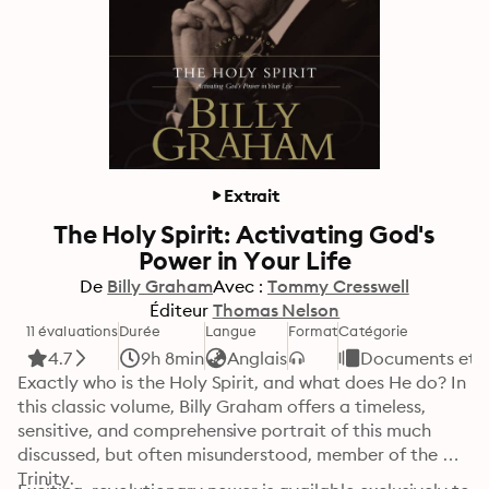
Extrait
The Holy Spirit: Activating God's
Power in Your Life
De
Billy Graham
Avec :
Tommy Cresswell
Éditeur
Thomas Nelson
11 évaluations
Durée
Langue
Format
Catégorie
4.7
9h 8min
Anglais
Documents et e
Exactly who is the Holy Spirit, and what does He do? In 
this classic volume, Billy Graham offers a timeless, 
sensitive, and comprehensive portrait of this much 
discussed, but often misunderstood, member of the 
Trinity.