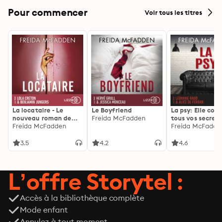
Pour commencer
Voir tous les titres
La locataire - Le
Le Boyfriend
La psy: Elle con
nouveau roman de
Freida McFadden
tous vos secrets
l'autrice de La femme
Freida McFadden
découvrez les sie
Freida McFadde
de ménage
3.5
4.2
4.6
L’offre Storytel :
Accès à la bibliothèque complète
Mode enfant
Annulez à tout moment