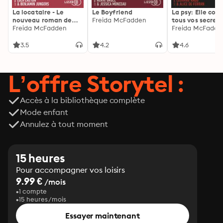
La locataire - Le
Le Boyfriend
La psy: Elle con
nouveau roman de
Freida McFadden
tous vos secrets
l'autrice de La femme
Freida McFadden
découvrez les sie
Freida McFadde
de ménage
3.5
4.2
4.6
L’offre Storytel :
Accès à la bibliothèque complète
Mode enfant
Annulez à tout moment
15 heures
Pour accompagner vos loisirs
9.99 €
/mois
1 compte
15 heures/mois
Essayer maintenant