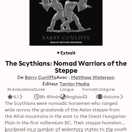
Extrait
The Scythians: Nomad Warriors of the
Steppe
De
Barry Cunliffe
Avec :
Matthew Waterson
Éditeur
Tantor Media
36 évaluations
Durée
Langue
Format
Catégorie
4.1
8h 49min
Anglais
Histoire
The Scythians were nomadic horsemen who ranged 
wide across the grasslands of the Asian steppe from 
the Altai mountains in the east to the Great Hungarian 
Plain in the first millennium BC. Their steppe homeland 
bordered on a number of sedentary states to the south 