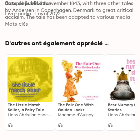
first published 11 November 1843, with three other tales 
Date de publication
by Andersen in Copenhagen, Denmark to great critical 
Livre audio : 1 avril 2022
acclaim. The tale has been adapted to various media 
including opera, musical, and animated film. The tale is 
Mots-clés
completely Andersen's invention and owes no debt to 
fairy tales or folklore.
D'autres ont également apprécié ...
The Little Match
The Fair One With
Best Nursery Sh
Seller, a Fairy Tale
Golden Locks
Stories
Hans Christian Andersen
Madame d’Aulnoy