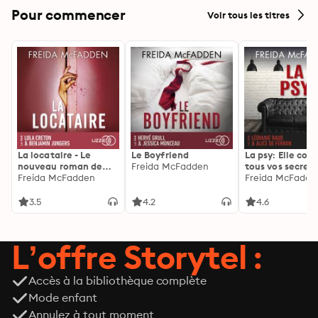
Pour commencer
Voir tous les titres
La locataire - Le
Le Boyfriend
La psy: Elle con
nouveau roman de
Freida McFadden
tous vos secrets
l'autrice de La femme
Freida McFadden
découvrez les sie
Freida McFadde
de ménage
3.5
4.2
4.6
L’offre Storytel :
Accès à la bibliothèque complète
Mode enfant
Annulez à tout moment