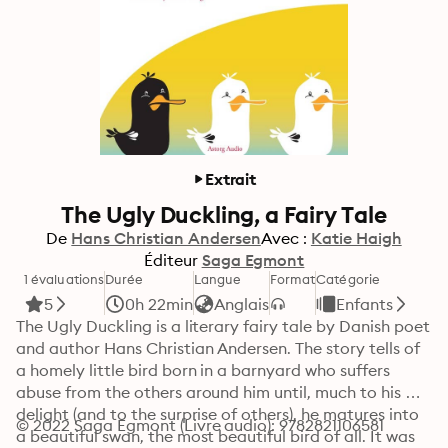
Extrait
The Ugly Duckling, a Fairy Tale
De
Hans Christian Andersen
Avec :
Katie Haigh
Éditeur
Saga Egmont
1 évaluations
Durée
Langue
Format
Catégorie
5
0h 22min
Anglais
Enfants
The Ugly Duckling is a literary fairy tale by Danish poet 
and author Hans Christian Andersen. The story tells of 
a homely little bird born in a barnyard who suffers 
abuse from the others around him until, much to his 
delight (and to the surprise of others), he matures into 
© 2022 Saga Egmont (Livre audio): 9782821106581
a beautiful swan, the most beautiful bird of all. It was 