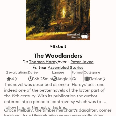
Extrait
The Woodlanders
De
Thomas Hardy
Avec :
Peter Joyce
Éditeur
Assembled Stories
2 évaluations
Durée
Langue
Format
Catégorie
4
16h 23min
Anglais
Fiction
This novel was described as one of Hardys' best and 
indeed one of the better novels of the latter part of 
the 19th century. With its publication the author 
entered into a period of controversy which was to 
follow him for the rest of his life.
Grace Melbury, the timber merchant's daughter, comes 
back to Little Hintock after some years at finishing 