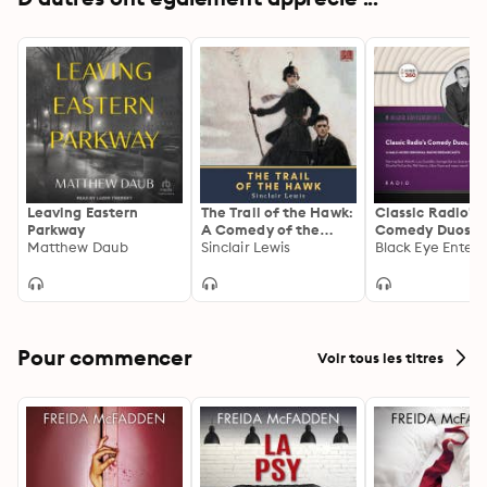
Leaving Eastern
The Trail of the Hawk:
Classic Radio's
Parkway
A Comedy of the
Comedy Duos, Vo
Matthew Daub
Seriousness of Life
Sinclair Lewis
Pour commencer
Voir tous les titres