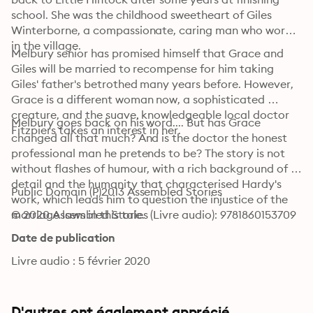
school. She was the childhood sweetheart of Giles 
Winterborne, a compassionate, caring man who works 
in the village.
Melbury senior has promised himself that Grace and 
Giles will be married to recompense for him taking 
Giles' father's betrothed many years before. However, 
Grace is a different woman now, a sophisticated 
creature, and the suave, knowledgeable local doctor 
Melbury goes back on his word.... But has Grace 
Fitzpiers takes an interest in her.
changed all that much? And is the doctor the honest 
professional man he pretends to be? The story is not 
without flashes of humour, with a rich background of 
detail and the humanity that characterised Hardy's 
Public Domain (P)2013 Assembled Stories
work, which leads him to question the injustice of the 
marriage laws in this tale.
© 2020 Assembled Stories (Livre audio): 9781860153709
Date de publication
Livre audio : 5 février 2020
D'autres ont également apprécié ...