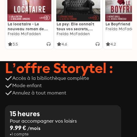
La locataire - Le
La psy: Elle connaît
Le Boyfriend
nouveau roman de
tous vos secrets,
Freida McFadde
l'autrice de La femme
Freida McFadden
découvrez les siens ...
Freida McFadden
de ménage
3.5
4.6
4.2
L’offre Storytel :
Accès à la bibliothèque complète
Mode enfant
Annulez à tout moment
15 heures
Pour accompagner vos loisirs
9.99 €
/mois
1 compte