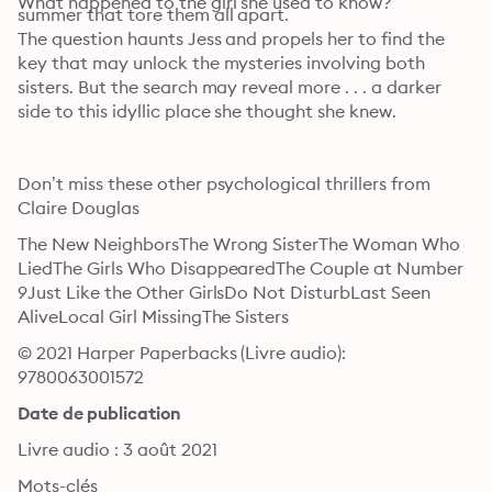
What happened to the girl she used to know? 
summer that tore them all apart.
The question haunts Jess and propels her to find the 
key that may unlock the mysteries involving both 
sisters. But the search may reveal more . . . a darker 
side to this idyllic place she thought she knew.
Don’t miss these other psychological thrillers from 
Claire Douglas
The New NeighborsThe Wrong SisterThe Woman Who 
LiedThe Girls Who DisappearedThe Couple at Number 
9Just Like the Other GirlsDo Not DisturbLast Seen 
AliveLocal Girl MissingThe Sisters
© 2021 Harper Paperbacks (Livre audio): 
9780063001572
Date de publication
Livre audio : 3 août 2021
Mots-clés