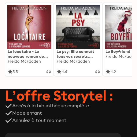
La locataire - Le
La psy: Elle connaît
Le Boyfriend
nouveau roman de
tous vos secrets,
Freida McFadde
l'autrice de La femme
Freida McFadden
découvrez les siens ...
Freida McFadden
de ménage
3.5
4.6
4.2
L’offre Storytel :
Accès à la bibliothèque complète
Mode enfant
Annulez à tout moment