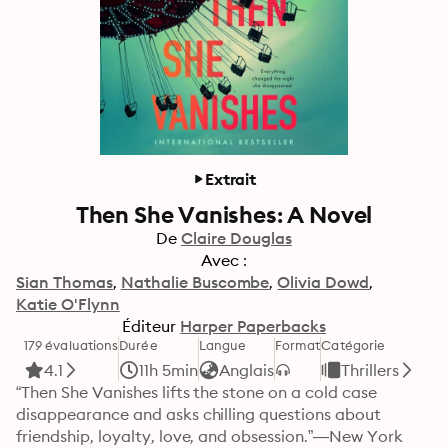
Extrait
Then She Vanishes: A Novel
De
Claire Douglas
Avec :
Sian Thomas
Nathalie Buscombe
Olivia Dowd
Katie O'Flynn
Éditeur
Harper Paperbacks
179 évaluations
Durée
Langue
Format
Catégorie
4.1
11h 5min
Anglais
Thrillers
“Then She Vanishes lifts the stone on a cold case 
disappearance and asks chilling questions about 
friendship, loyalty, love, and obsession.”—New York 