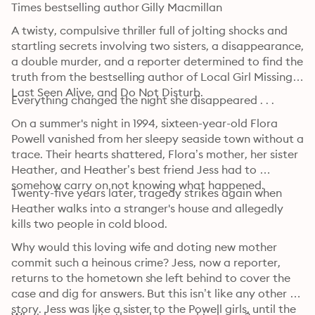
Times bestselling author Gilly Macmillan
A twisty, compulsive thriller full of jolting shocks and 
startling secrets involving two sisters, a disappearance, 
a double murder, and a reporter determined to find the 
truth from the bestselling author of Local Girl Missing, 
Last Seen Alive, and Do Not Disturb.
Everything changed the night she disappeared . . .
On a summer's night in 1994, sixteen-year-old Flora 
Powell vanished from her sleepy seaside town without a 
trace. Their hearts shattered, Flora’s mother, her sister 
Heather, and Heather’s best friend Jess had to 
somehow carry on not knowing what happened.
Twenty-five years later, tragedy strikes again when 
Heather walks into a stranger's house and allegedly 
kills two people in cold blood.
Why would this loving wife and doting new mother 
commit such a heinous crime? Jess, now a reporter, 
returns to the hometown she left behind to cover the 
case and dig for answers. But this isn’t like any other 
story. Jess was like a sister to the Powell girls, until the 