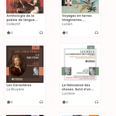
Anthologie de la
Voyages en terres
poésie de langue
imaginaires.
française (1265-1915)
Collectif
"Histoires vraies"
Lucien
par les voix de la
suivi de "Contre
Comédie Française
l’inculte qui achète
0
5
de nombreux livres"
Les Caractères
La Naissance des
La Bruyère
choses: Suivi d'un
entretien entre
Lucrèce
Bernard Combeaud et
Michel Onfray
0
0