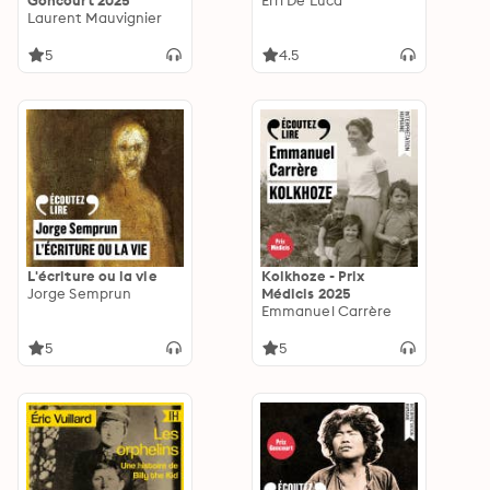
Goncourt 2025
Erri De Luca
Laurent Mauvignier
5
4.5
L'écriture ou la vie
Kolkhoze - Prix
Jorge Semprun
Médicis 2025
Emmanuel Carrère
5
5