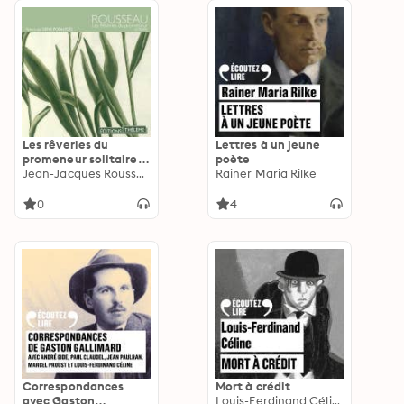
Les rêveries du
Lettres à un jeune
promeneur solitaire –
poète
Promenades I à V
Jean-Jacques Rousseau
Rainer Maria Rilke
0
4
Correspondances
Mort à crédit
avec Gaston
Louis-Ferdinand Céline