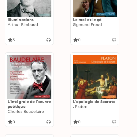
Illuminations
Le moi et le çà
Arthur Rimbaud
Sigmund Freud
3
0
L'intégrale de l’œuvre
L'apologie de Socrate
poétique
. Platon
Charles Baudelaire
0
0