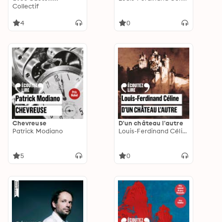
Gallimard
Collectif
4
0
Chevreuse
D'un château l'autre
Patrick Modiano
Louis-Ferdinand Céline
5
0