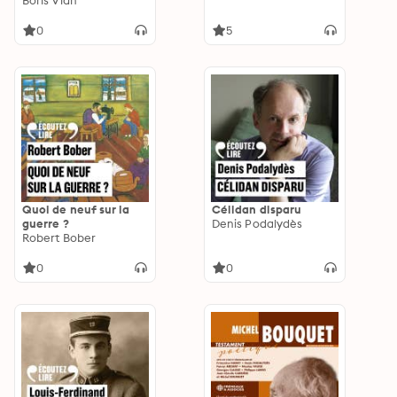
Boris Vian
0
5
Quoi de neuf sur la
Célidan disparu
guerre ?
Denis Podalydès
Robert Bober
0
0