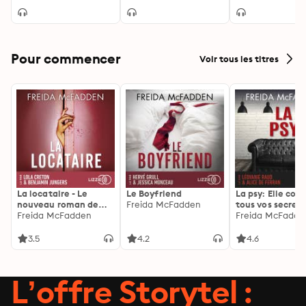
l'Hospitalier
Pour commencer
Voir tous les titres
La locataire - Le
Le Boyfriend
La psy: Elle con
nouveau roman de
Freida McFadden
tous vos secrets
l'autrice de La femme
Freida McFadden
découvrez les sie
Freida McFadde
de ménage
3.5
4.2
4.6
L’offre Storytel :