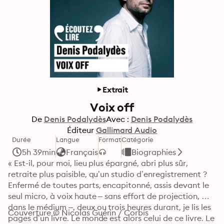
Extrait
Voix off
De
Denis Podalydès
Avec :
Denis Podalydès
Éditeur
Gallimard Audio
Durée
Langue
Format
Catégorie
5h 39min
Français
Biographies
« Est-il, pour moi, lieu plus épargné, abri plus sûr, 
retraite plus paisible, qu’un studio d’enregistrement ? 
Enfermé de toutes parts, encapitonné, assis devant le 
seul micro, à voix haute – sans effort de projection, 
dans le médium –, deux ou trois heures durant, je lis les 
Couverture © Nicolas Guérin / Corbis
pages d’un livre. Le monde est alors celui de ce livre. Le 