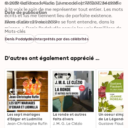
monde est dans le livre. Le monde est le livre. Je confie 
© 2019 Gallimard Audio (Livre audio): 9782072846908
à la voix le soin de me représenter tout entier. Les mots 
Date de publication
écrits et lus me tiennent lieu de parfaite existence. 
Alors d’autres voix encore se font entendre, dans la 
Livre audio : 20 mai 2019
mienne. » Denis Podalydès convie les voix familières de 
Mots-clés
ses grands-parents, parents et frères, celles de ses 
Denis Podalydès
Interprétés par des célébrités
professeurs et des camarades, celles des acteurs qui 
l’ont marqué. Pour faire de cet autoportrait le récit de 
formation d’un comédien, qui fait vivre la voix des 
D'autres ont également apprécié ...
autres. 

Drôle et tendre, Denis Podalydès se raconte dans un 
autoportrait sensible où résonnent les voix qui ont 
formé son goût de la lecture.
Les sept mariages
La ronde et autres
Un coeur simple,
d'Edgar et Ludmilla
faits divers
de La Légende 
Jean-Christophe Rufin
J. M. G. Le Clézio
saint Julien
Gustave Flauber