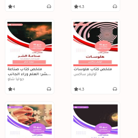
4
4.3
ملخص كتاب هلوسات
ملخص كتاب صناعة
أوليفر ساكس
الشر: العلم وراء الجانب
المظلم للإنسانية
جوليا شاو
4
4.3