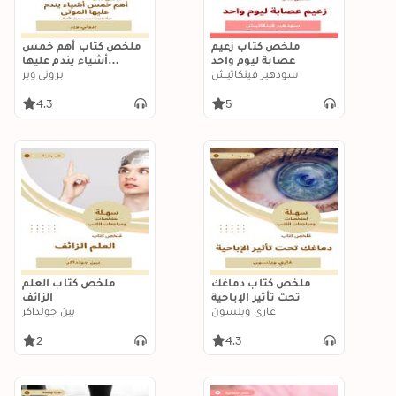
ملخص كتاب زعيم
ملخص كتاب أهم خمس
عصابة ليوم واحد
أشياء يندم عليها
سودهير فينكاتيش
الموتى: حياة تغيرت
بروني وير
بسبب رحيل الأحباب
4.3
5
ملخص كتاب دماغك
ملخص كتاب العلم
تحت تأثير الإباحية
الزائف
غاري ويلسون
بين جولداكر
2
4.3