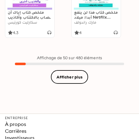
ملخص كتاب هذا لن ينفع
ملخص كتاب إياك أن
أبدا: ميلاد Netflix
تصاب بالاكتئاب وأكاذيب
وخروج فكرة مذهلة
مارك راندولف
أخرى
سكارليت كورتيس
للحياة
4.3
4
Affichage de 50 sur 480 éléments
Afficher plus
ENTREPRISE
À propos
Carrières
Investisseurs