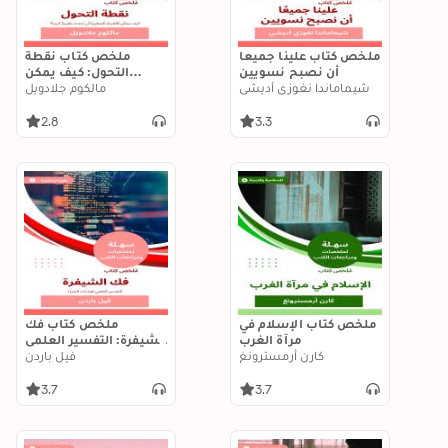
ملخص كتاب علينا جميعا
ملخص كتاب نقطة
أن نصبح نسويين
التحول: كيف يمكن
شيماماندا نغوزي أديشي
للأشياء الصغيرة أن
مالكوم جلادويل
تحدث تغييرًا كبيرا؟
2.8
3.3
ملخص كتاب الإسلام في
ملخص كتاب فك
مرآة الغرب
الشيفرة: التفسير العلمي
كارن أرمسترونغ
لقرارات الشراء
فيل باردن
3.7
3.7