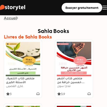
Essayer gratuitement
Accueil
Sahla Books
Livres de Sahla Books
ملخص كتاب أشهر
ملخص كتاب التنمية..
خمسين خرافة عن
الأسئلة الكبرى
الأديان
تمارا سون
غازي القصيبي
3
3.9