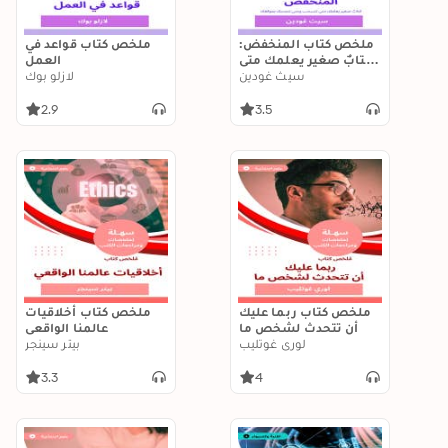
ملخص كتاب المنخفض:
ملخص كتاب قواعد في
كتابٌ صغير يعلمك متى
العمل
تنسحب ومتى تتمسك
سيث غودين
لازلو بوك
بموقفك
2.9
3.5
ملخص كتاب ربما عليك
ملخص كتاب أخلاقيات
أن تتحدث لشخص ما
عالمنا الواقعي
لوري غوتليب
بيتر سينجر
3.3
4