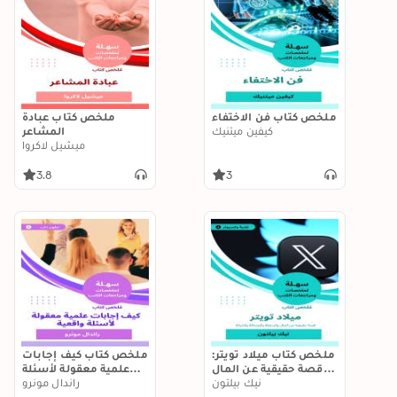
ملخص كتاب فن الاختفاء
ملخص كتاب عبادة
كيفين ميتنيك
المشاعر
ميشيل لاكروا
3.8
3
ملخص كتاب ميلاد تويتر:
ملخص كتاب كيف إجابات
قصة حقيقية عن المال
علمية معقولة لأسئلة
والسلطة والصداقة
نيك بيلتون
واقعية
راندال مونرو
والخيانة