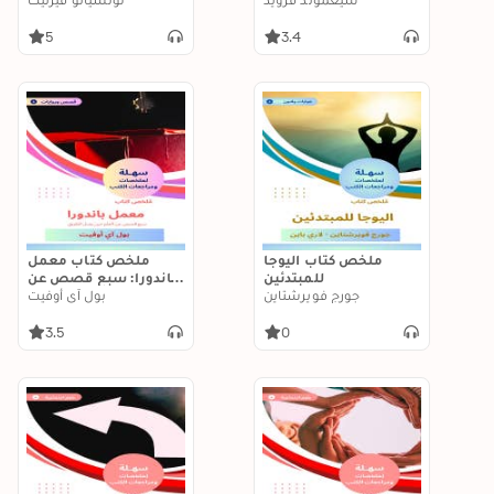
5
3.4
ملخص كتاب اليوجا
ملخص كتاب معمل
للمبتدئين
باندورا: سبع قصص عن
جورج فويرشتاين
العلم حين يضل الطريق
بول آي أوفيت
3.5
0