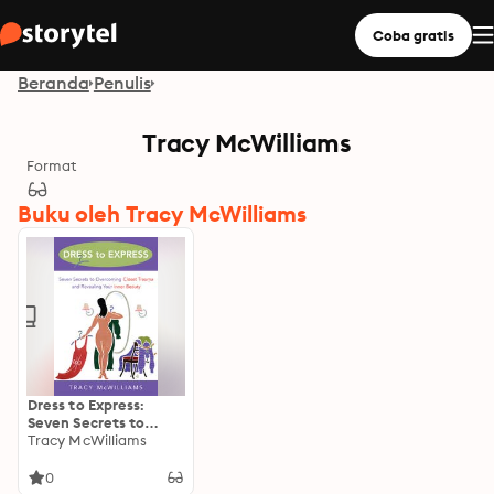
Coba gratis
Beranda
Penulis
Tracy McWilliams
Format
Buku oleh Tracy McWilliams
Dress to Express:
Seven Secrets to
Overcoming Closet
Tracy McWilliams
Trauma and
Revealing Your Inner
0
Beauty